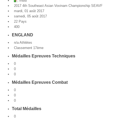
India
2017 4th Southeast Asian Vovinam Championship SEAVF
Par Evénements
mardi, 01 août 2017
samedi, 05 août 2017
Par Statistiques
22 Pays
400
Médias
ENGLAND
n/a Athlètes
PHOTO
Classement 17ème
DOCUMENT
Médailles Epreuves Techniques
0
Thema
0
0
Découvrir
Médailles Epreuves Combat
0
0
0
Total Médailles
0