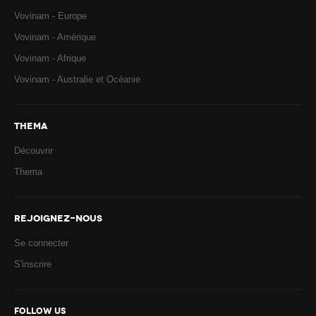
Vovinam - Europe
Vovinam - Amérique
Vovinam - Afrique
Vovinam - Australie et Océanie
THEMA
Découvrir
Thema
REJOIGNEZ-NOUS
Se connecter
S'inscrire
FOLLOW US