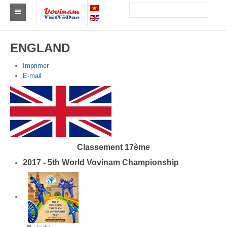
Trouver un club
ENGLAND
Asie
Imprimer
E-mail
Europe
Afrique
Amérique
Australie et Océanie
Classement 17ème
Actus
2017 - 5th World Vovinam Championship
Evénements
Résultats
Par Médaillés