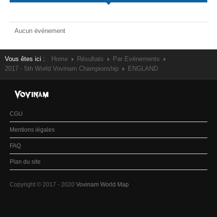
Aucun événement
Vous êtes ici :
Home
Résultats
Par Evénements
2017 - 5th World Vovinam Championship
ENGLAND
CGU
Mentions légales
FAQ
Plan du site
Copyright © 2017 - 2020
Vovinam World Map