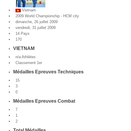
Par Evénements
Vietnam
2009 World Championship - HCM city
Par Statistiques
dimanche, 26 juillet 2009
vendredi, 31 juillet 2009
14 Pays
Médias
170
VIETNAM
PHOTO
n/a Athlètes
DOCUMENT
Classement 1er
Médailles Epreuves Techniques
Thema
15
Découvrir
3
0
Médailles Epreuves Combat
7
1
2
Total Médailles