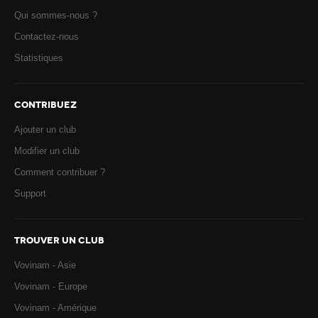
Qui sommes-nous ?
Contactez-nous
Statistiques
CONTRIBUEZ
Ajouter un club
Modifier un club
Comment contribuer ?
Support
TROUVER UN CLUB
Vovinam - Asie
Vovinam - Europe
Vovinam - Amérique