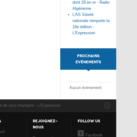
dont 29 en or - Radio
Algérienne
L'AS Sûreté
nationale remporte la
16e édition -
L'Expression
PROCHAINS
EVÉNEMENTS
Aucun événement
tre de vice-champion - L'Expression
A
REJOIGNEZ-
FOLLOW US
NOUS
rir
Facebook