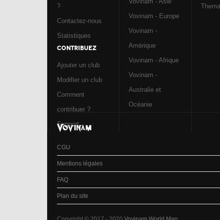
Vovinam - Asie
?
Them
Vovinam - Europe
Contactez-nous
Vovinam -
Statistiques
Amérique
CONTRIBUEZ
Vovinam - Afrique
Ajouter un club
Vovinam -
Modifier un club
Australie et
Comment
Océanie
contribuer ?
Support
CGU
Mentions légales
FAQ
Plan du site
Copyright © 2017 - 2020
Vovinam World Map