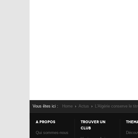
Vous êtes ici :
Home
Actus
L'Algérie conserve le ti
A PROPOS
TROUVER UN
THEM
CLUB
Qui sommes-nous
Découv