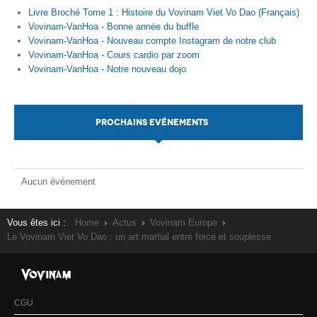
Livre Broché Tome 1 : Histoire du Vovinam Viet Vo Dao (Français)
Vovinam-VanHoa - Bonne année du buffle
Vovinam-VanHoa - Nouveau compte Instagram de notre club
Vovinam-VanHoa - Cours cardio par zoom
Vovinam-VanHoa - Notre nouveau dojo
PROCHAINS EVÉNEMENTS
Aucun événement
Vous êtes ici :
Home
Actus
Vovinam Europe
Le Vovinam Viet Vo Dao : un art martial entre force et souplesse
CGU