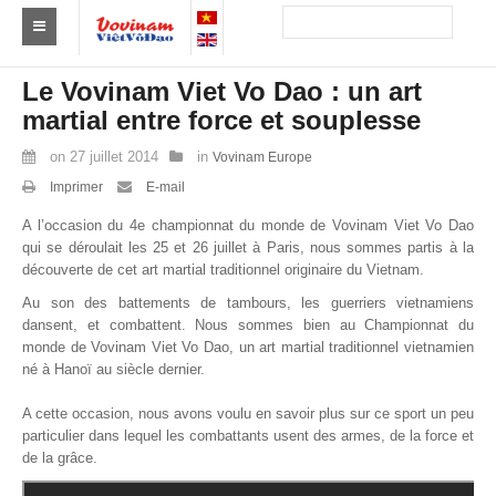
Trouver un club
Le Vovinam Viet Vo Dao : un art
martial entre force et souplesse
Asie
on
27 juillet 2014
in
Vovinam Europe
Europe
Imprimer
E-mail
Afrique
A l’occasion du 4e championnat du monde de Vovinam Viet Vo Dao
qui se déroulait les 25 et 26 juillet à Paris, nous sommes partis à la
Amérique
découverte de cet art martial traditionnel originaire du Vietnam.
Au son des battements de tambours, les guerriers vietnamiens
Australie et Océanie
dansent, et combattent. Nous sommes bien au Championnat du
monde de Vovinam Viet Vo Dao, un art martial traditionnel vietnamien
Actus
né à Hanoï au siècle dernier.
Evénements
A cette occasion, nous avons voulu en savoir plus sur ce sport un peu
particulier dans lequel les combattants usent des armes, de la force et
Résultats
de la grâce.
Par Médaillés