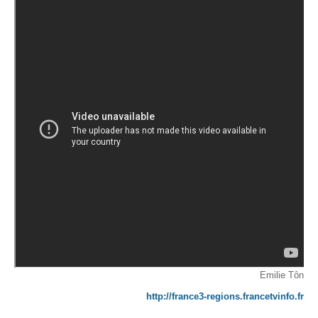
Par Evénements
Par Statistiques
Médias
PHOTO
DOCUMENT
Thema
Découvrir
Emilie Tôn
http://france3-regions.francetvinfo.fr