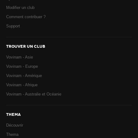
Modifier un club
Comment contribuer ?
Support
TROUVER UN CLUB
Vovinam - Asie
Vovinam - Europe
Vovinam - Amérique
Vovinam - Afrique
Vovinam - Australie et Océanie
THEMA
Découvrir
Thema