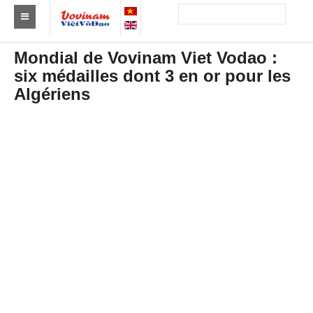
Trouver un club
Mondial de Vovinam Viet Vodao :
six médailles dont 3 en or pour les
Asie
Algériens
Europe
Afrique
Amérique
Australie et Océanie
Actus
Evénements
Résultats
Par Médaillés