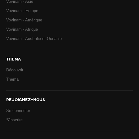
Vovinam - Asie
Vovinam - Europe
Vovinam - Amérique
Vovinam - Afrique
Vovinam - Australie et Océanie
THEMA
Découvrir
Thema
REJOIGNEZ-NOUS
Se connecter
S'inscrire