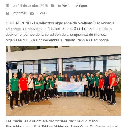
on
18 décembre 2019
in
Vovinam Afrique
Par Evénements
Imprimer
E-mail
Par Statistiques
PHNOM PENH - La sélection algérienne de Vovinam Viet Vodao a
engrangé six nouvelles médailles (3 or et 3 en bronze), lors de la
Médias
deuxième journée de la 6è édition du championnat du monde,
organisée du 16 au 22 décembre à Phnom Penh au Cambodge.
PHOTO
DOCUMENT
Thema
Découvrir
Les médailles d'or ont été décrochées par : le duo Mehdi
Benzekhroufa et Seif Eddine Abidat au Song Qiam Do (technique) et