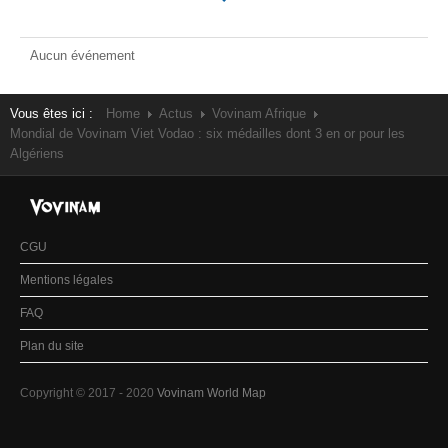
Aucun événement
Vous êtes ici :
Home
Actus
Vovinam Afrique
Mondial de Vovinam Viet Vodao : six médailles dont 3 en or pour les
Algériens
CGU
Mentions légales
FAQ
Plan du site
Copyright © 2017 - 2020
Vovinam World Map