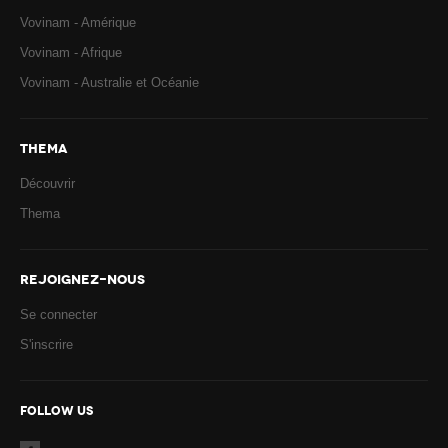
Vovinam - Amérique
Vovinam - Afrique
Vovinam - Australie et Océanie
THEMA
Découvrir
Thema
REJOIGNEZ-NOUS
Se connecter
S'inscrire
FOLLOW US