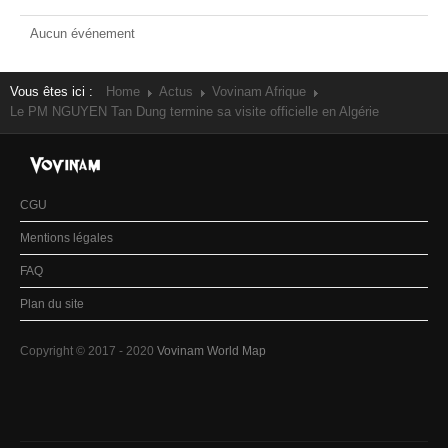
Aucun événement
Vous êtes ici :
Home
Actus
Vovinam Afrique
Le PM NGUYEN Tan Dung termine sa visite officielle en Algérie
CGU
Mentions légales
FAQ
Plan du site
Copyright © 2017 - 2020
Vovinam World Map