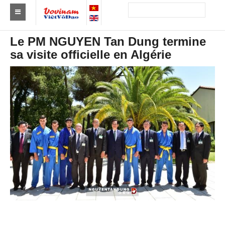
Trouver un club
Le PM NGUYEN Tan Dung termine
sa visite officielle en Algérie
Asie
Europe
Afrique
Amérique
Australie et Océanie
Actus
Evénements
Résultats
Par Médaillés