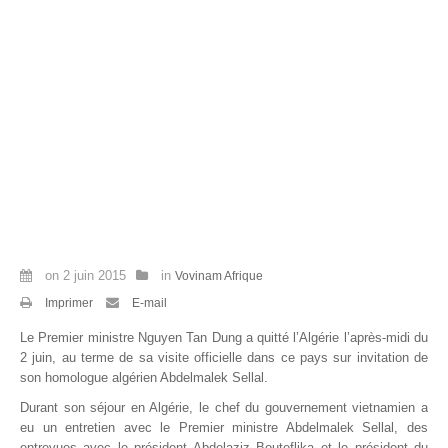
Par Evénements
Par Statistiques
Médias
PHOTO
DOCUMENT
Thema
on
2 juin 2015
in
Vovinam Afrique
Découvrir
Imprimer
E-mail
Le Premier ministre Nguyen Tan Dung a quitté l’Algérie l’après-midi du
2 juin, au terme de sa visite officielle dans ce pays sur invitation de
son homologue algérien Abdelmalek Sellal.
Durant son séjour en Algérie, le chef du gouvernement vietnamien a
eu un entretien avec le Premier ministre Abdelmalek Sellal, des
entrevues avec le président Abdelaziz Bouteflika et le président du