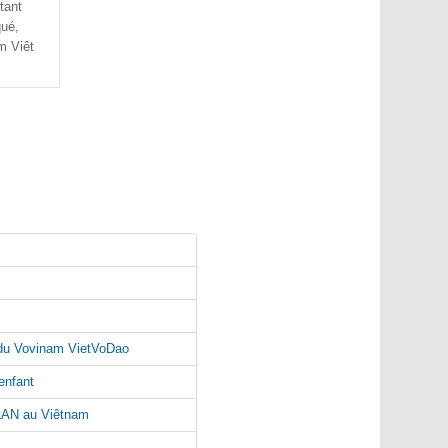
tant
qué,
m Viêt
l du Vovinam VietVoDao
enfant
LAN au Viêtnam