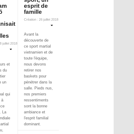
am
esprit de
õ
famille
Création : 26 juillet 2018
nisait
Avant la
lles
découverte de
 juillet 2018
ce sport martial
vietnamien et de
toute l'équipe,
urs et
nous devons
s du
retirer nos
ier
baskets pour
n un
pénétrer dans la
salle. Pieds nus,
nal qui
nos premiers
 à
ressentiments
 ce
sont la bonne
. La
ambiance et
ndiale
l'esprit familial
artial
dominant.
u,