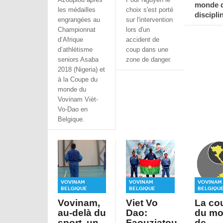
monde d
les médailles
choix s'est porté
discipli
engrangées au
sur l'intervention
Championnat
lors d'un
d’Afrique
accident de
d’athlétisme
coup dans une
seniors Asaba
zone de danger.
2018 (Nigeria) et
à la Coupe du
monde du
Vovinam Vièt-
Vo-Dao en
Belgique.
Vovinam
Vovinam
Vovinam
Belgique
Belgique
Belgiqu
Vovinam,
Viet Vo
La co
au-delà du
Dao:
du m
sport, un
Faouziatou
de