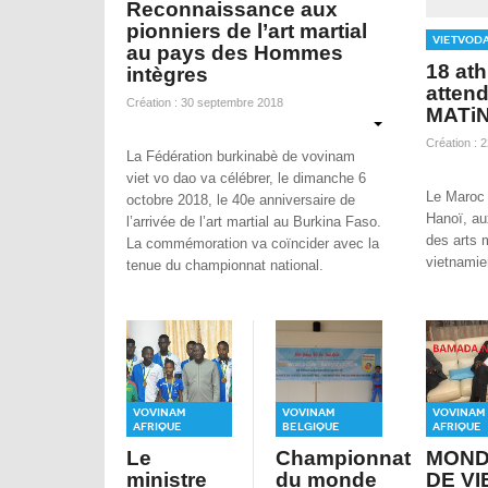
Reconnaissance aux
pionniers de l’art martial
VietVoD
au pays des Hommes
18 at
intègres
attend
Création : 30 septembre 2018
MATi
Création : 
La Fédération burkinabè de vovinam
viet vo dao va célébrer, le dimanche 6
Le Maroc 
octobre 2018, le 40e anniversaire de
Hanoï, a
l’arrivée de l’art martial au Burkina Faso.
des arts m
La commémoration va coïncider avec la
vietnamie
tenue du championnat national.
Vovinam
Vovinam
Vovinam
Afrique
Belgique
Afrique
Le
Championnat
MOND
ministre
du monde
DE VI