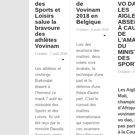
des
de
VO DA
Sports et
Vovinam
LES
Loisirs
2018 en
AIGL
salue la
Belgique
ABSE
bravoure
À CA
Création : 6 août 2018
des
DE
athlètes
L’AM
Lors des
Vovinam
DU
examens des
MINI
Création : 7 août 2018
maîtres, deux
DES
volets sont
SPOR
Les athlètes et
évalués, la
Création : 
voshings
technique d'une
Burkinabè
part et la
étaient à
défense d'une
Les Aig
l’honneur ce
thèse d'autre
Mali,
mardi 7 août au
part. C'est le
champi
ministère des
conseil des
d’Afriqu
Sports et des
maîtres
vovinam
Loisirs. Ils ont
internationaux
vo dao, 
été reçu par le
qui supervise
pas part
ministre Daouda
ces examens.
à la Co
Azoupiou après
Pour Nguyen le