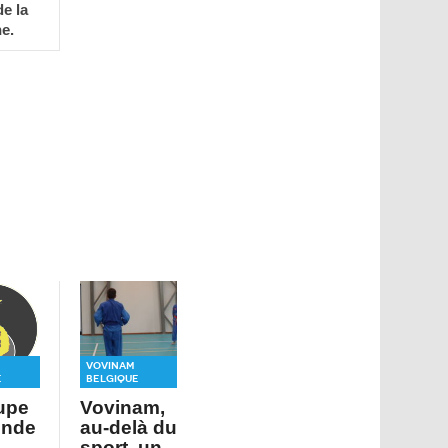
e la
ne.
Vovinam
e
Belgique
upe
Vovinam,
onde
au-delà du
sport, un