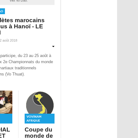
Viet Vo Dao.
ao
hlètes marocains
us à Hanoï - LE
N
22 août 2018
participe, du 23 au 25 août à
ux 2e Championnats du monde
artiaux traditionnels
ns (Vo Thuat).
Vovinam
Afrique
IAL
Coupe du
ET
monde de