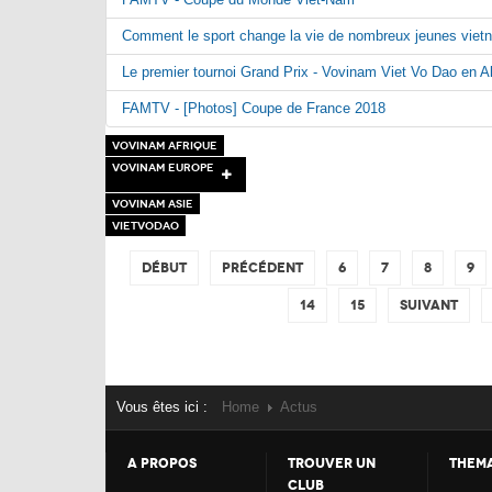
Comment le sport change la vie de nombreux jeunes viet
Le premier tournoi Grand Prix - Vovinam Viet Vo Dao en A
FAMTV - [Photos] Coupe de France 2018
Vovinam Afrique
Vovinam Europe
Vovinam France
Vovinam Asie
Vovinam Belgique
VietVoDao
Vovinam Suisse
Début
Précédent
6
7
8
9
14
15
Suivant
Vous êtes ici :
Home
Actus
A PROPOS
TROUVER UN
THEM
CLUB