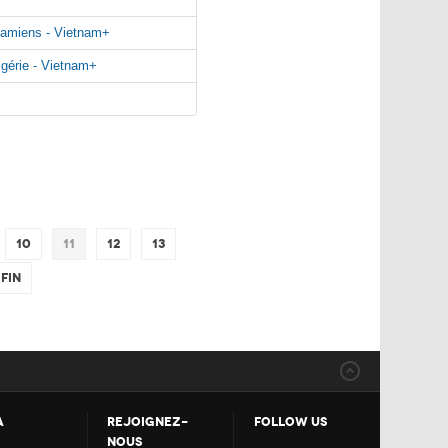
namiens - Vietnam+
lgérie - Vietnam+
10
11
12
13
Fin
A
REJOIGNEZ-
FOLLOW US
NOUS