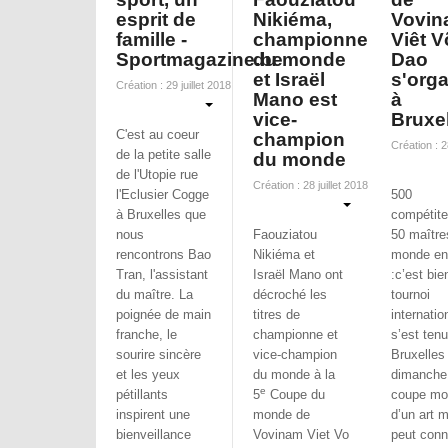
esprit de
Nikiéma,
Vovin
famille -
championne
Viêt V
Sportmagazine.be
du monde
Dao
et Israël
s'orga
Création : 29 juillet 2018
Mano est
à
vice-
Bruxe
C'est au coeur
champion
Création : 28
de la petite salle
du monde
de l'Utopie rue
Création : 28 juillet 2018
l'Eclusier Cogge
500
à Bruxelles que
compétite
nous
Faouziatou
50 maître
rencontrons Bao
Nikiéma et
monde ent
Tran, l'assistant
Israël Mano ont
:c’est bie
du maître. La
décroché les
tournoi
poignée de main
titres de
internatio
franche, le
championne et
s’est tenu
sourire sincère
vice-champion
Bruxelles
et les yeux
du monde à la
dimanche
e
pétillants
5
Coupe du
coupe mo
inspirent une
monde de
d’un art m
bienveillance
Vovinam Viet Vo
peut conn