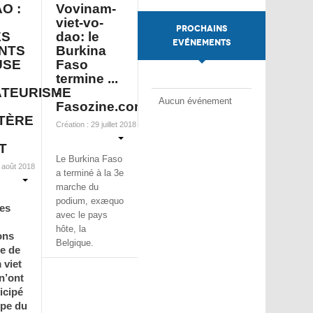
O :
Vovinam-
viet-vo-
PROCHAINS
ES
dao: le
EVÉNEMENTS
NTS
Burkina
USE
Faso
termine ...
ATEURISME
-
Aucun événement
Fasozine.com
STÈRE
Création : 29 juillet 2018
T
Le Burkina Faso
6 août 2018
a terminé à la 3e
marche du
podium, exæquo
les
avec le pays
hôte, la
ons
Belgique.
e de
 viet
n’ont
icipé
upe du