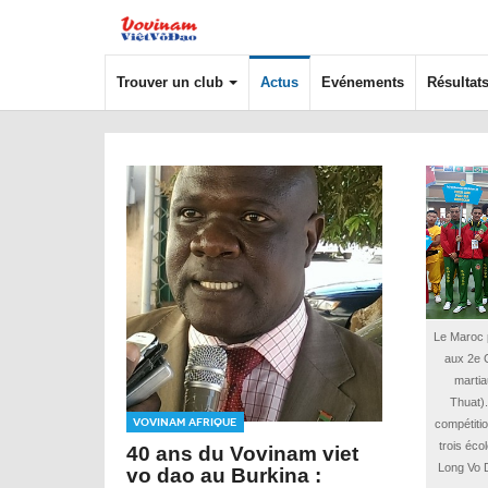
Trouver un club
Actus
Evénements
Résultat
Le Maroc p
aux 2e 
martia
Thuat).
Vovinam Afrique
compétitio
trois éco
40 ans du Vovinam viet
Long Vo 
vo dao au Burkina :