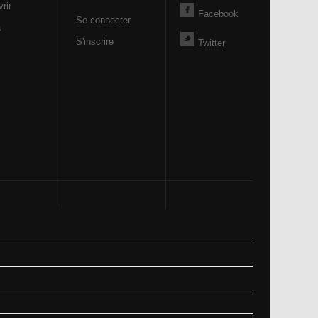
rir
Facebook
Se connecter
a
S'inscrire
Twitter