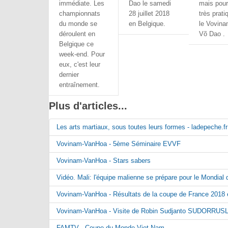
immédiate. Les
Dao le samedi
mais pour
championnats
28 juillet 2018
très prati
du monde se
en Belgique.
le Vovina
déroulent en
Võ Dao .
Belgique ce
week-end. Pour
eux, c'est leur
dernier
entraînement.
Plus d'articles...
Les arts martiaux, sous toutes leurs formes - ladepeche.fr
Vovinam-VanHoa - 5ème Séminaire EVVF
Vovinam-VanHoa - Stars sabers
Vidéo. Mali: l'équipe malienne se prépare pour le Mondia
Vovinam-VanHoa - Résultats de la coupe de France 2018 
Vovinam-VanHoa - Visite de Robin Sudjanto SUDORRUS
FAMTV - Coupe du Monde Viet-Nam