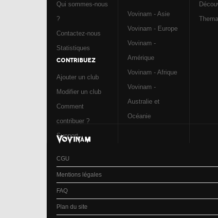
Qui sommes-nous
Découv
Vovinam - Asie
?
Them
Vovinam - Europe
Contactez-nous
Vovinam -
Statistiques
Amérique
CONTRIBUEZ
Vovinam - Afrique
Ajouter un club
Vovinam -
Modifier un club
Australie et
Comment
Océanie
contribuer ?
Support
CGU
Mentions légales
FAQ
Plan du site