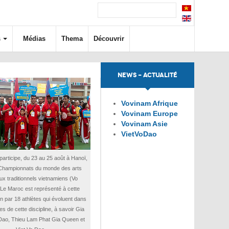
s
Médias
Thema
Découvrir
NEWS - ACTUALITÉ
Vovinam Afrique
Vovinam Europe
Vovinam Asie
VietVoDao
articipe, du 23 au 25 août à Hanoï,
Championnats du monde des arts
ux traditionnels vietnamiens (Vo
Le Maroc est représenté à cette
n par 18 athlètes qui évoluent dans
les de cette discipline, à savoir Gia
Dao, Thieu Lam Phat Gia Queen et