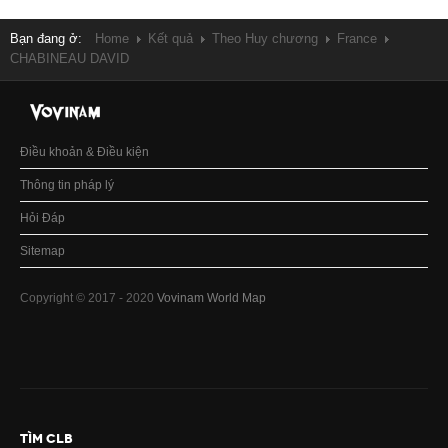
Bạn đang ở:
Home
Kết quả
Theo Huy chương
France
CHABINEAU DAVID
Điều khoản & Điều kiện
Thông tin pháp lý
Hỏi Đáp
Sitemap
Copyright © 2017 - 2020
Vovinam World Map
TÌM CLB