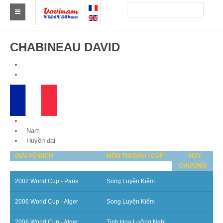
Tìm Clb Vovinam
CHABINEAU DAVID
Châu Á
Châu Âu
Châu Mỹ
Châu Phi
France
Nam
Châu Úc
Huyền đai
GIẢI VÔ ĐỊCH
MÔN THI ĐẤU / CÚP
HUY
Tin tức
CHƯƠNG
Sự kiện
2002 World Cup - Paris
Song Luyện Kiếm
Kết quả
2006 World Cup - Alger
Song Luyện Kiếm
Theo Huy chương
2006 World Cup - Alger
Tinh Hoa Lưỡng Nghi