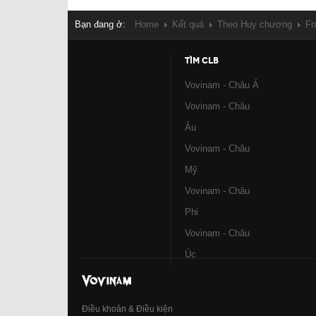
Bạn đang ở:
Home
Kết quả
Theo Huy chương
Fr
TÌM CLB
Vovinam - Châu Á
Vovinam - Châu
Âu
Vovinam - Châu
Mỹ
Vovinam - Châu
Phi
Vovinam - Châu
Úc
Điều khoản & Điều kiện