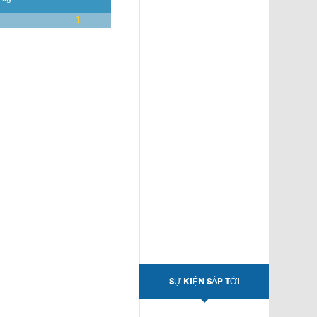
1
SỰ KIỆN SẮP TỚI