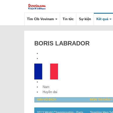
Tìm Clb Vovinam
Tin tức
Sự kiện
Kết quả
BORIS LABRADOR
France
Nam
Huyền đai
GIẢI VÔ ĐỊCH
MÔN THI ĐẤU /
2013 World Championship - Paris
Sparring Men 54