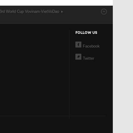
 3rd World Cup Vovinam-VietVoDao
FOLLOW US
Facebook
Twitter