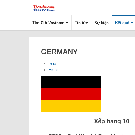
Tìm Clb Vovinam
Tin tức
Sự kiện
Kết quả
GERMANY
In ra
Email
Xếp hạng 10