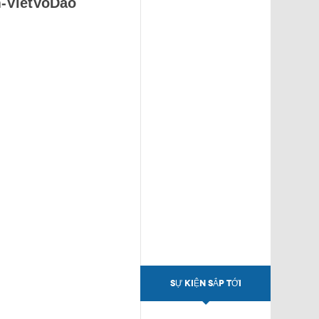
m-VietVoDao
SỰ KIỆN SẮP TỚI