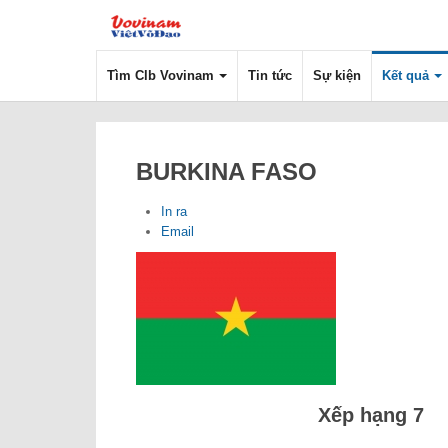
Tìm Clb Vovinam
Tin tức
Sự kiện
Kết quả
BURKINA FASO
In ra
Email
Xếp hạng 7