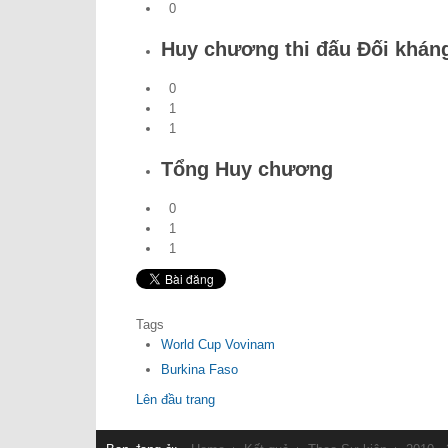
0
Huy chương thi đấu Đối khán
0
1
1
Tổng Huy chương
0
1
1
Tags
World Cup Vovinam
Burkina Faso
Lên đầu trang