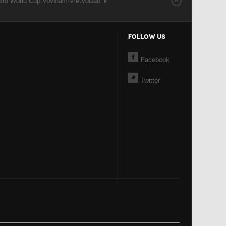
 3rd World Cup Vovinam-VietVoDao
FOLLOW US
Facebook
Twitter