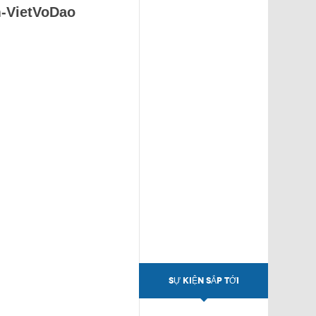
m-VietVoDao
SỰ KIỆN SẮP TỚI