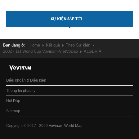
SỰ KIỆN SẮP TỚI
Bạn đang ở:
Home
Kết quả
Theo Sự kiện
2002 - 1st World Cup Vovinam-VietVoDao
ALGERIA
Điều khoản & Điều kiện
Thông tin pháp lý
Hỏi Đáp
Sitemap
Copyright © 2017 - 2020
Vovinam World Map