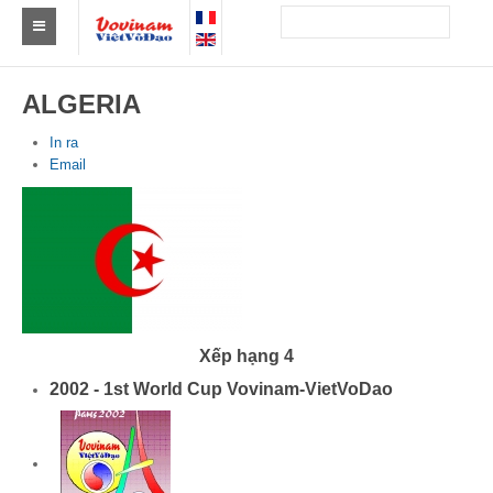
Tìm Clb Vovinam
ALGERIA
Châu Á
In ra
Email
Châu Âu
Châu Mỹ
Châu Phi
Châu Úc
Tin tức
Xếp hạng 4
2002 - 1st World Cup Vovinam-VietVoDao
Sự kiện
Kết quả
Theo Huy chương