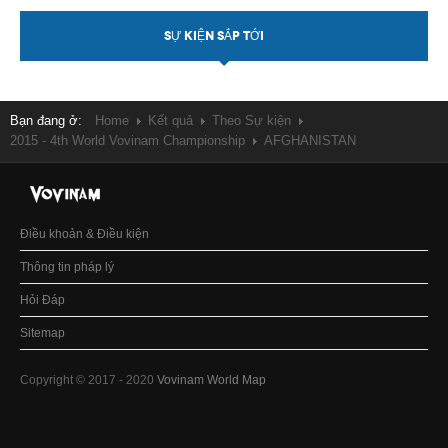
SỰ KIỆN SẮP TỚI
Bạn đang ở:
Home
Kết quả
Theo Sự kiện
2015 - 4th World Vovinam Championship
AFGHANISTAN
Điều khoản & Điều kiện
Thông tin pháp lý
Hỏi Đáp
Sitemap
Copyright © 2017 - 2020
Vovinam World Map