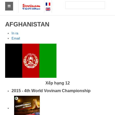
Tìm Clb Vovinam
AFGHANISTAN
Châu Á
In ra
Email
Châu Âu
Châu Mỹ
Châu Phi
Châu Úc
Tin tức
Xếp hạng 12
2015 - 4th World Vovinam Championship
Sự kiện
Kết quả
Theo Huy chương