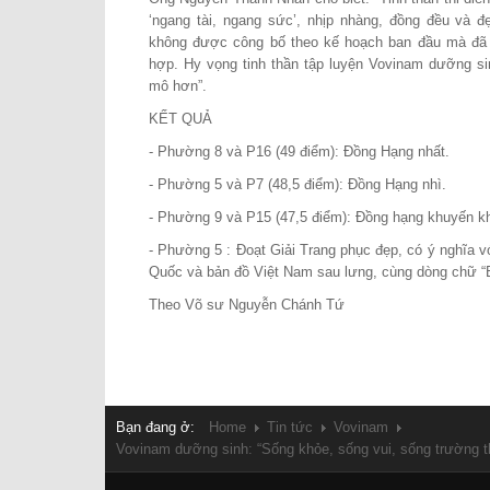
‘ngang tài, ngang sức’, nhịp nhàng, đồng đều và
không được công bố theo kế hoạch ban đầu mà đã l
hợp. Hy vọng tinh thần tập luyện Vovinam dưỡng s
mô hơn”.
KẾT QUẢ
- Phường 8 và P16 (49 điểm): Đồng Hạng nhất.
- Phường 5 và P7 (48,5 điểm): Đồng Hạng nhì.
- Phường 9 và P15 (47,5 điểm): Đồng hạng khuyến k
- Phường 5 : Đoạt Giải Trang phục đẹp, có ý nghĩa v
Quốc và bản đồ Việt Nam sau lưng, cùng dòng chữ “
Theo Võ sư Nguyễn Chánh Tứ
Bạn đang ở:
Home
Tin tức
Vovinam
Vovinam dưỡng sinh: “Sống khỏe, sống vui, sống trường t