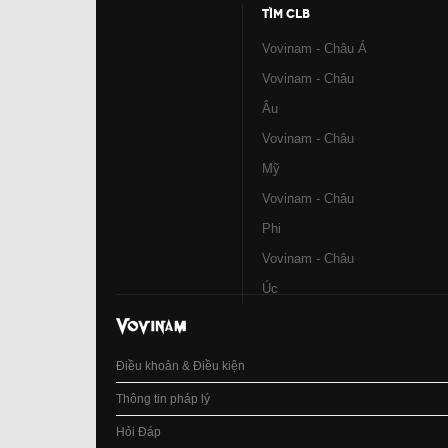
TÌM CLB
Vovinam - Châu Á
Vovinam - Châu
Âu
Vovinam - Châu
Mỹ
Vovinam - Châu
Phi
Vovinam - Châu
Úc
Điều khoản & Điều kiện
Thông tin pháp lý
Hỏi Đáp