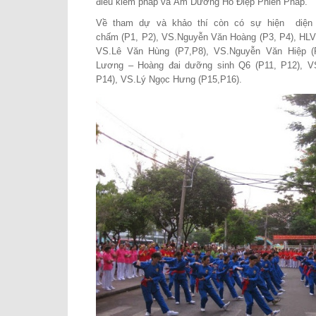
điểu kiếm pháp
và
Âm Dương Hồ Điệp Phiến Pháp.
Về tham dự và khảo thí còn có sự hiện diện
chấm (P1, P2), VS.Nguyễn Văn Hoàng (P3, P4), HLV
VS.Lê Văn Hùng (P7,P8), VS.Nguyễn Văn Hiệp (
Lương – Hoàng đai dưỡng sinh Q6 (P11, P12), V
P14), VS.Lý Ngọc Hưng (P15,P16).