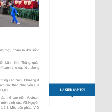
ng thọ”, chăm lo đời sống
Viên Lãnh Bình Thăng, quận
nh” dành cho các lớp phong
 trung cao niên. Phường ít
ham gia
” theo phát biểu của
SỰ KIỆN SẮP TỚI
T Q11.
 tập thể cao niên Vovinam
à môn sinh của VS.Nguyễn
1-2-3, Mộc bản pháp, Việt