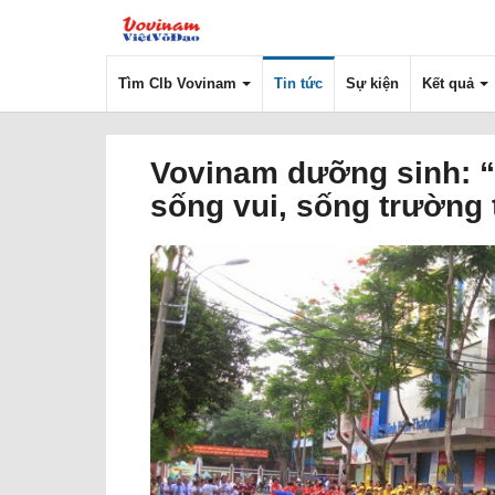
Tìm Clb Vovinam
Tin tức
Sự kiện
Kết quả
Vovinam dưỡng sinh: 
sống vui, sống trường 