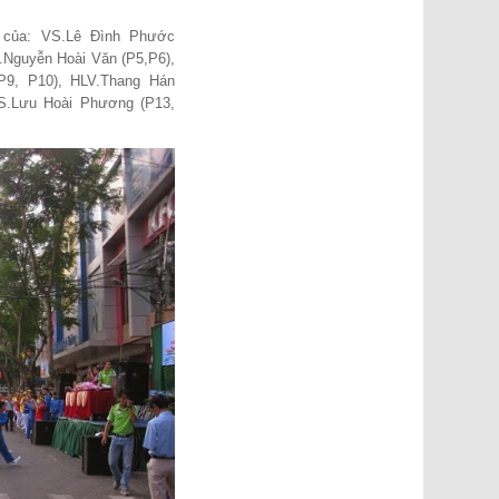
 của: VS.Lê Đình Phước
.Nguyễn Hoài Văn (P5,P6),
P9, P10), HLV.Thang Hán
S.Lưu Hoài Phương (P13,