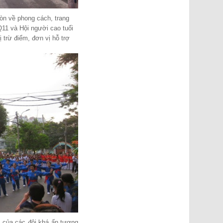
òn về phong cách, trang
11 và Hội người cao tuổi
ị trừ điểm, đơn vị hỗ trợ
ễn của các đội khá ấn tượng