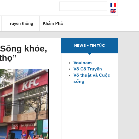
Truyền thông
Khám Phá
NEWS - TIN TỨC
“Sống khỏe,
thọ”
Vovinam
Võ Cổ Truyền
Võ thuật và Cuộc
sống