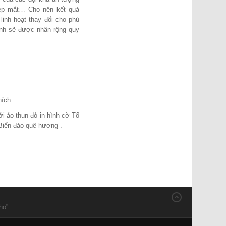
 đẹp mắt… Cho nên kết quả
inh hoạt thay đổi cho phù
inh sẽ được nhân rộng quy
hích.
ới áo thun đỏ in hình cờ Tổ
Biển đảo quê hương”.
họ”