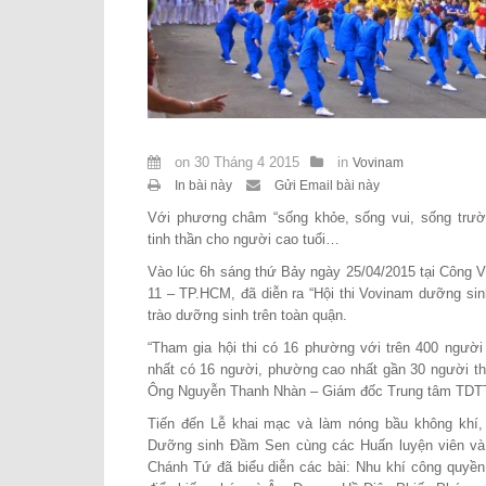
on
30 Tháng 4 2015
in
Vovinam
In bài này
Gửi Email bài này
Với phương châm “sống khỏe, sống vui, sống trườ
tinh thần cho người cao tuổi…
Vào lúc 6h sáng thứ Bảy ngày 25/04/2015 tại Công 
11 – TP.HCM, đã diễn ra “Hội thi Vovinam dưỡng si
trào dưỡng sinh trên toàn quận.
“Tham gia hội thi có 16 phường với trên 400 người
nhất có 16 người, phường cao nhất gần 30 người t
Ông Nguyễn Thanh Nhàn – Giám đốc Trung tâm TDT
Tiến đến Lễ khai mạc và làm nóng bầu không khí,
Dưỡng sinh Đầm Sen cùng các Huấn luyện viên v
Chánh Tứ đã biểu diễn các bài:
Nhu khí công quyền 