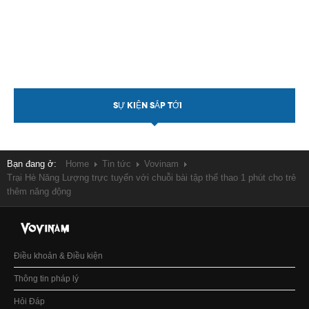
SỰ KIỆN SẮP TỚI
Bạn đang ở:
Home
Tin tức
Vovinam
Trại Hè Năng Lượng trực tuyến với chuỗi bài tập thể thao 1 phút cho trẻ
thêm năng động
Điều khoản & Điều kiện
Thông tin pháp lý
Hỏi Đáp