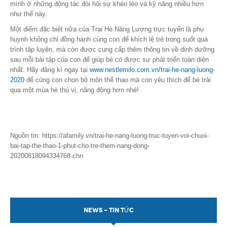
mình ở những động tác đòi hỏi sự khéo léo và kỹ năng nhiều hơn
như thế này.
Một điểm đặc biệt nữa của Trại Hè Năng Lượng trực tuyến là phụ
huynh không chỉ đồng hành cùng con để khích lệ trẻ trong suốt quá
trình tập luyện, mà còn được cung cấp thêm thông tin về dinh dưỡng
sau mỗi bài tập của con để giúp bé có được sự phát triển toàn diện
nhất. Hãy đăng kí ngay tại
www.nestlemilo.com.vn/trai-he-nang-luong-
2020
để cùng con chọn bộ môn thể thao mà con yêu thích để bé trải
qua một mùa hè thú vị, năng động hơn nhé!
Nguồn tin: https://afamily.vn/trai-he-nang-luong-truc-tuyen-voi-chuoi-
bai-tap-the-thao-1-phut-cho-tre-them-nang-dong-
20200818094334768.chn
NEWS - TIN TỨC