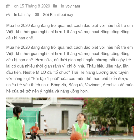
on
15 Tháng 8 2020
in
Vovinam
Theo Sự kiện
In bài này
Gửi Email bài này
Theo Thống kê
Mùa hè 2020 đang đang trôi qua một cách đặc biệt với hầu hết trẻ em
Việt, khi thời gian nghỉ chỉ hơn 1 tháng và mọi hoạt động cộng đồng
Truyền thông
đều bị hạn chế.
Mùa hè 2020 đang đang trôi qua một cách đặc biệt với hầu hết trẻ em
PHOTO
Việt, khi thời gian nghỉ chỉ hơn 1 tháng và mọi hoạt động cộng đồng
đều bị hạn chế. Hơn nữa, dù thời gian nghỉ ngắn nhưng mỗi ngày trẻ
TÀI LIỆU
lại có quá nhiều thời gian rảnh vì chỉ ở nhà. Thấu hiểu điều này, lần
đầu tiên, Nestlé MILO đã "tổ chức" Trại Hè Năng Lượng trực tuyến
Khám Phá
với hàng loạt "Bài tập 1 phút" của các môn thể thao phổ biến được
nhiều trẻ yêu thích như: Bóng đá, Bóng rổ, Vovinam, Aerobics để mùa
hè của trẻ trở nên ý nghĩa và năng động hơn.