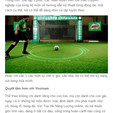
Trong mỗi "Bài tập 1 phút" các huấn luyện viên thể thao chuyên
nghiệp của từng bộ môn sẽ hướng dẫn kỹ thuật từng động tác một
cách cụ thể, trẻ có thể dễ dàng nhìn và tập luyện theo.
Hoặc chỉ cần 1 cầu môn tự chế ở góc sân nhà, bé có thể rèn kỹ năng
sút bóng một mình.
Quyết tâm hơn với Vovinam
Thể thao không chỉ dành riêng cho con trai, mà còn dành cho con gái,
ngay cả ở những bộ môn được mặc định dành cho phái mạnh như
võ, bóng rổ, bóng đá. Với Trại Hè Năng Lượng online, dù trẻ thuộc
giới tính nào, đang ở bất cứ đâu, sống trong hoàn cảnh nào cũng có