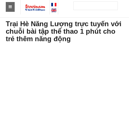
Tìm Clb Vovinam
Trại Hè Năng Lượng trực tuyến với
chuỗi bài tập thể thao 1 phút cho
Châu Á
trẻ thêm năng động
Châu Âu
Châu Mỹ
Châu Phi
Châu Úc
Tin tức
Sự kiện
Kết quả
Theo Huy chương