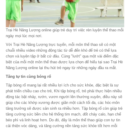
Trại Hè Năng Lượng online giúp trẻ duy trì việc rèn luyện thể thao mỗi
ngày mọi lúc mọi nơi.
Với Trại Hè Năng Lượng trực tuyến, mỗi môn thể thao sẽ có một
chuỗi nhiều video những động tác từ dễ đến khó để trẻ có thể lựa
chọn và luyện tập ở bất cứ đâu. Cùng "lướt" qua một vài điểm đặc
biệt của mỗi một môn thể thao được lựa chọn để hiểu tại sao Trại Hè
Năng Lượng online lại thu hút trẻ ngay từ những ngày đầu ra mắt.
Tăng tự tin cùng bóng rổ
Tập bóng rổ mang lại rất nhiều lợi ích cho sức khỏe, đặc biệt là sự
phát triển chiều cao cho trẻ, Khi tập bóng rổ, trẻ phải thực hiện nhiều
động tác bật nhảy, rướn, vươn người lên thường xuyên, điều này sẽ
giúp cho các khớp xương được giãn một cách tối đa, các hóc-môn
tăng trưởng sẽ được sản sinh ra nhiều hơn. Tập bóng rổ còn giúp trẻ
tăng cường sức bền cho hệ thống tim mạch, đốt cháy calo, hạn chế
béo phì và linh hoạt hơn. Do đó, đây là môn thể thao giúp con tự tin
cải thiện vóc dáng, và tăng cường nền tảng sức khỏe tốt hơn mỗi