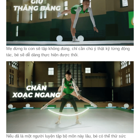
Mẹ đừng lo con sẽ tập không đúng, chỉ cần chú ý thật kỹ từng động
tác, bé sẽ dễ dàng thực hiện được thôi.
Nếu đã là một người luyện tập bộ môn này lâu, bé có thể thử sức