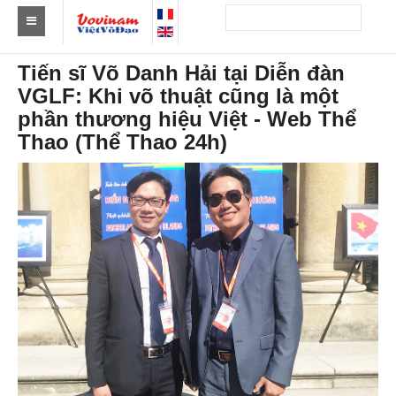
Tìm Clb Vovinam
Tiến sĩ Võ Danh Hải tại Diễn đàn
VGLF: Khi võ thuật cũng là một
Châu Á
phần thương hiệu Việt - Web Thể
Châu Âu
Thao (Thể Thao 24h)
Châu Mỹ
Châu Phi
Châu Úc
Tin tức
Sự kiện
Kết quả
Theo Huy chương