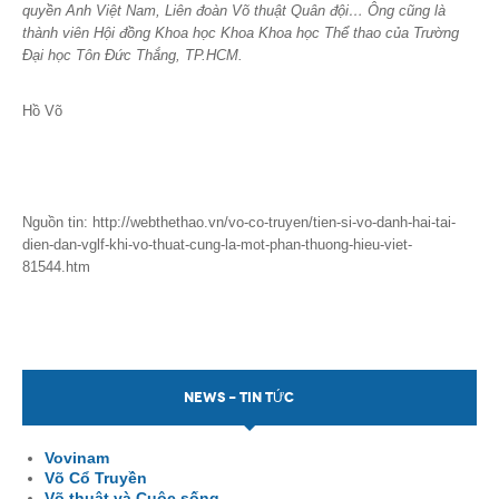
quyền Anh Việt Nam, Liên đoàn Võ thuật Quân đội… Ông cũng là
thành viên Hội đồng Khoa học Khoa Khoa học Thể thao của Trường
Đại học Tôn Đức Thắng, TP.HCM.
Hồ Võ
Nguồn tin: http://webthethao.vn/vo-co-truyen/tien-si-vo-danh-hai-tai-
dien-dan-vglf-khi-vo-thuat-cung-la-mot-phan-thuong-hieu-viet-
81544.htm
NEWS - TIN TỨC
Vovinam
Võ Cổ Truyền
Võ thuật và Cuộc sống