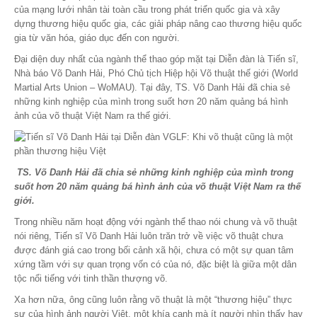
của mạng lưới nhân tài toàn cầu trong phát triển quốc gia và xây
dựng thương hiệu quốc gia, các giải pháp nâng cao thương hiệu quốc
gia từ văn hóa, giáo dục đến con người.
Đại diện duy nhất của ngành thể thao góp mặt tại Diễn đàn là Tiến sĩ,
Nhà báo Võ Danh Hải, Phó Chủ tịch Hiệp hội Võ thuật thế giới (World
Martial Arts Union – WoMAU). Tại đây, TS. Võ Danh Hải đã chia sẻ
những kinh nghiệp của mình trong suốt hơn 20 năm quảng bá hình
ảnh của võ thuật Việt Nam ra thế giới.
TS. Võ Danh Hải đã chia sẻ những kinh nghiệp của mình trong
suốt hơn 20 năm quảng bá hình ảnh của võ thuật Việt Nam ra thế
giới.
Trong nhiều năm hoạt động với ngành thể thao nói chung và võ thuật
nói riêng, Tiến sĩ Võ Danh Hải luôn trăn trở về việc võ thuật chưa
được đánh giá cao trong bối cảnh xã hội, chưa có một sự quan tâm
xứng tầm với sự quan trọng vốn có của nó, đặc biệt là giữa một dân
tộc nổi tiếng với tinh thần thượng võ.
Xa hơn nữa, ông cũng luôn rằng võ thuật là một “thương hiệu” thực
sự của hình ảnh người Việt, một khía cạnh mà ít người nhìn thấy hay