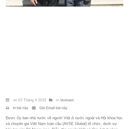
Theo Sự kiện
Theo Thống kê
Truyền thông
PHOTO
TÀI LIỆU
Khám Phá
on
03 Tháng 4 2019
in
Vovinam
In bài này
Gửi Email bài này
Được Ủy ban nhà nước về người Việt ở nước ngoài và Hội khoa học
và chuyên gia Việt Nam toàn cầu (AVSE Global) tổ chức, dưới sự