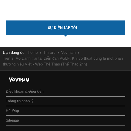
SỰ KIỆN SẮP TỚI
Bạn đang ở:
Home
Tin tức
Vovinam
Tiến sĩ Võ Danh Hải tại Diễn đàn VGLF: Khi võ thuật cũng là một phần
thương hiệu Việt - Web Thể Thao (Thể Thao 24h)
Điều khoản & Điều kiện
Thông tin pháp lý
Hỏi Đáp
Sitemap