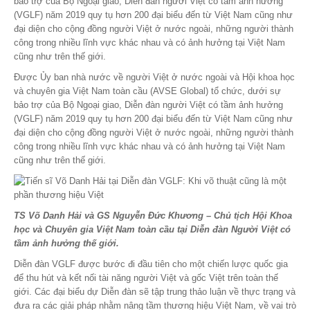
bảo trợ của Bộ Ngoại giao, Diễn đàn người Việt có tầm ảnh hưởng
(VGLF) năm 2019 quy tụ hơn 200 đại biểu đến từ Việt Nam cũng như
đại diện cho cộng đồng người Việt ở nước ngoài, những người thành
công trong nhiều lĩnh vực khác nhau và có ảnh hưởng tại Việt Nam
cũng như trên thế giới.
Được Ủy ban nhà nước về người Việt ở nước ngoài và Hội khoa học
và chuyên gia Việt Nam toàn cầu (AVSE Global) tổ chức, dưới sự
bảo trợ của Bộ Ngoại giao, Diễn đàn người Việt có tầm ảnh hưởng
(VGLF) năm 2019 quy tụ hơn 200 đại biểu đến từ Việt Nam cũng như
đại diện cho cộng đồng người Việt ở nước ngoài, những người thành
công trong nhiều lĩnh vực khác nhau và có ảnh hưởng tại Việt Nam
cũng như trên thế giới.
TS Võ Danh Hải và GS Nguyễn Đức Khương – Chủ tịch Hội Khoa
học và Chuyên gia Việt Nam toàn cầu tại Diễn đàn Người Việt có
tầm ảnh hưởng thế giới.
Diễn đàn VGLF được bước đi đầu tiên cho một chiến lược quốc gia
để thu hút và kết nối tài năng người Việt và gốc Việt trên toàn thế
giới. Các đại biểu dự Diễn đàn sẽ tập trung thảo luận về thực trạng và
đưa ra các giải pháp nhằm nâng tầm thương hiệu Việt Nam, về vai trò