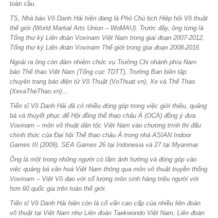
toàn cầu.
TS, Nhà báo Võ Danh Hải hiện đang là Phó Chủ tịch Hiệp hội Võ thuật
thế giới (World Martial Arts Union – WoMAU). Trước đây, ông từng là
Tổng thư ký Liên đoàn Vovinam Việt Nam trong giai đoạn 2007-2012,
Tổng thư ký Liên đoàn Vovinam Thế giới trong giai đoạn 2008-2016.
Ngoài ra ông còn đảm nhiệm chức vụ Trưởng Chi nhánh phía Nam
báo Thể thao Việt Nam (Tổng cục TDTT), Trưởng Ban biên tập
chuyên trang báo điện tử Võ Thuật (VoThuat.vn), Xe và Thể Thao
(XevaTheThao.vn)…
Tiến sĩ Võ Danh Hải đã có nhiều đóng góp trong việc giới thiệu, quảng
bá và thuyết phục để Hội đồng thể thao châu Á (OCA) đồng ý đưa
Vovinam – môn võ thuật dân tộc Việt Nam vào chương trình thi đấu
chính thức của Đại hội Thể thao châu Á trong nhà ASIAN Indoor
Games III (2009), SEA Games 26 tại Indonesia và 27 tại Myanmar.
Ông là một trong những người có tầm ảnh hưởng và đóng góp vào
việc quảng bá văn hoá Việt Nam thông qua môn võ thuật truyền thống
Vovinam – Việt Võ đạo với số lượng môn sinh hàng triệu người với
hơn 60 quốc gia trên toàn thế giới.
Tiến sĩ Võ Danh Hải hiện còn là cố vấn cao cấp của nhiều liên đoàn
võ thuật tại Việt Nam như Liên đoàn Taekwondo Việt Nam, Liên đoàn