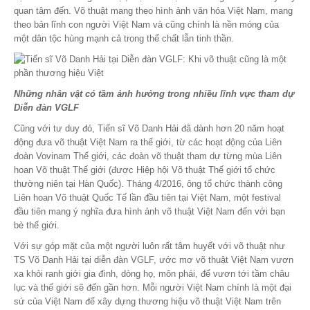
quan tâm đến. Võ thuật mang theo hình ảnh văn hóa Việt Nam, mang
theo bản lĩnh con người Việt Nam và cũng chính là nền móng của
một dân tộc hùng mạnh cả trong thể chất lẫn tinh thần.
Những nhân vật có tầm ảnh hưởng trong nhiều lĩnh vực tham dự
Diễn đàn VGLF
Cũng với tư duy đó, Tiến sĩ Võ Danh Hải đã dành hơn 20 năm hoạt
động đưa võ thuật Việt Nam ra thế giới, từ các hoạt động của Liên
đoàn Vovinam Thế giới, các đoàn võ thuật tham dự từng mùa Liên
hoan Võ thuật Thế giới (được Hiệp hội Võ thuật Thế giới tổ chức
thường niên tại Hàn Quốc). Tháng 4/2016, ông tổ chức thành công
Liên hoan Võ thuật Quốc Tế lần đầu tiên tại Việt Nam, một festival
đầu tiên mang ý nghĩa đưa hình ảnh võ thuật Việt Nam đến với bạn
bè thế giới.
Với sự góp mặt của một người luôn rất tâm huyết với võ thuật như
TS Võ Danh Hải tại diễn đàn VGLF, ước mơ võ thuật Việt Nam vươn
xa khỏi ranh giới gia đình, dòng họ, môn phái, để vươn tới tầm châu
lục và thế giới sẽ đến gần hơn. Mỗi người Việt Nam chính là một đại
sứ của Việt Nam để xây dựng thương hiệu võ thuật Việt Nam trên