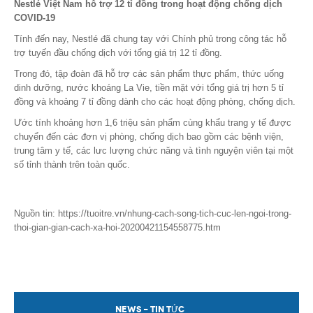
Nestlé Việt Nam hỗ trợ 12 tỉ đồng trong hoạt động chống dịch
COVID-19
Tính đến nay, Nestlé đã chung tay với Chính phủ trong công tác hỗ
trợ tuyến đầu chống dịch với tổng giá trị 12 tỉ đồng.
Trong đó, tập đoàn đã hỗ trợ các sản phẩm thực phẩm, thức uống
dinh dưỡng, nước khoáng La Vie, tiền mặt với tổng giá trị hơn 5 tỉ
đồng và khoảng 7 tỉ đồng dành cho các hoạt động phòng, chống dịch.
Ước tính khoảng hơn 1,6 triệu sản phẩm cùng khẩu trang y tế được
chuyển đến các đơn vị phòng, chống dịch bao gồm các bệnh viện,
trung tâm y tế, các lưc lượng chức năng và tình nguyện viên tại một
số tỉnh thành trên toàn quốc.
Nguồn tin: https://tuoitre.vn/nhung-cach-song-tich-cuc-len-ngoi-trong-
thoi-gian-gian-cach-xa-hoi-20200421154558775.htm
NEWS - TIN TỨC