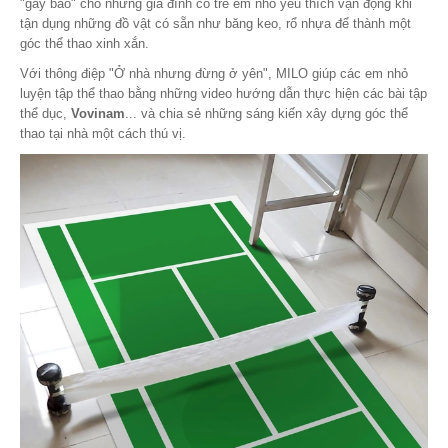
"gây bão" cho những gia đình có trẻ em nhỏ yêu thích vận động khi
tận dụng những đồ vật có sẵn như băng keo, rổ nhựa để thành một
góc thể thao xinh xắn.
Với thông điệp "Ở nhà nhưng đừng ở yên", MILO giúp các em nhỏ
luyện tập thể thao bằng những video hướng dẫn thực hiện các bài tập
thể dục,
Vovinam
... và chia sẻ những sáng kiến xây dựng góc thể
thao tại nhà một cách thú vị.