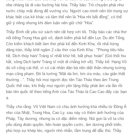
nhẹ nhàng lái đi vào hướng hài hòa. Thầy bảo: Trò chuyện phải như
nước chảy mãi đừng để vướng víu. Người cao minh nên tôn trọng sự
khác biệt của kẻ khác và tâm thế nên là “Hòa nhi bất đồng”, có thể
giữ ý riêng nhưng khi đàm luận nên giữ chữ “Hòa”.
Thầy Bình rất yêu sử sách nên rất hợp với tôi. Thầy bảo các nhà thơ
nổi tiếng Trung Hoa giỏi võ, đánh kiếm phải kể đến Lục Du đời Tống.
Còn kiếm khách biết làm thơ phải kể đến Kinh Kha; rồi nhã hứng
dâng tràn, thầy khẽ ngâm 2 câu thơ của Kinh Kha : "Phong tiêu tiêu
hề, Dịch thủy hàn/ Tráng sĩ nhất khứ hề, bất phục hoàn" (Gió thổi hiu
hắt, sông Dịch lạnh/ Tráng sĩ một đi chẳng trở về). Thầy kể: Hạng Vũ
dù võ công cái thế, vì có cái nhân đàn bà nên diệt thân nhưng tướng
mạo cũng phạm. Đó là tướng “Mặt da lim, tim ứa máu, cáu giận thất
thường…”. Thầy hỏi mọi người đọc tên Tào Tháo theo âm Trung
Quốc thế nào, khi thấy mọi người yên lặng thầy phát âm vài lần rồi
bảo tên quốc tế theo tiếng Anh của Tào Tháo là Cao Cao đấy các bạn
ạ.
Thầy cho rằng: Võ Việt Nam có chịu ảnh hưởng khá nhiều từ Đông Á
như của Nhật, Trung Hoa, Cao Ly, sau này có thêm ảnh hưởng của
Pháp, Tây dương, nhưng ta có đặc điểm riêng. Nói gọn là võ ta chủ
yếu dùng đoản quyền, liên hoàn quyền cước, âm dương phối triển,
phù hợp sự khép léo, người nhỏ nhắn, tầm trung để đắc thủ. Thầy