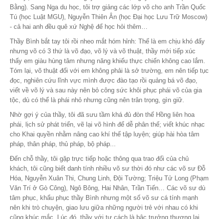
Bằng). Sang Nga du học, tôi trợ giảng các lớp võ cho anh Trần Quốc
Tú (học Luật MGU), Nguyễn Thiên Ân (học Đại học Lưu Trữ Moscow)
- cả hai anh đều quê xứ Nghệ để học hỏi thêm…
Thầy Bình bắt tay tôi rồi nheo mắt hóm hỉnh: Thế là em chịu khó đấy
nhưng võ có 3 thứ là võ đạo, võ lý và võ thuật, thầy mới tiếp xúc
thấy em giàu hùng tâm nhưng năng khiếu thực chiến không cao lắm.
Tóm lại, võ thuật đối với em không phải là sở trường, em nên tiếp tục
đọc, nghiên cứu lĩnh vực mình được đào tạo rồi quảng bá võ đạo,
viết về võ lý và sau này nên bỏ công sức khôi phục phái võ của gia
tộc, dù có thể là phái nhỏ nhưng cũng nên trân trọng, gìn giữ.
Nhờ gợi ý của thầy, tôi đã sưu tầm khá đủ đòn thế Hồng liên hoa
phái, lịch sử phát triển, vẽ lại võ hình để dễ phân thế; viết khúc nhạc
cho Khai quyền nhằm nâng cao khí thế tập luyện; giúp hài hòa tâm
pháp, thân pháp, thủ pháp, bộ pháp...
Đến chỗ thầy, tôi gặp trực tiếp hoặc thông qua trao đổi của chủ
khách, tôi cũng biết danh tính nhiều võ sư thời đó như các võ sư Đỗ
Hóa, Nguyễn Xuân Thi, Chung Linh, Đội Tường; Triệu Tử Long (Phạm
Văn Trí ở Gò Công), Ngô Bông, Hai Nhân, Trần Tiến… Các võ sư dù
tâm phục, khẩu phục thầy Bình nhưng một số võ sư cá tính mạnh
nên khi trò chuyện, giao lưu giữa những người trẻ với nhau có khi
cũng khúc mắc. Lúc đó, thầy với tư cách là bậc trưởng thượng lại