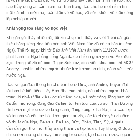
ra với thế giới. Gặp các võ sư lớp sau hay các môn sinh trẻ tuổi, lúc
nào thầy cũng ân cần niềm nở, trân trọng, tạo cho họ một niềm tin,
một cái nhìn mới mẻ, toàn diện về võ học, về sức khỏe, về kiến công
lập nghiệp ở đời.
Khát vọng tỏa sáng võ học Việt
Khi gần gũi thầy nhiều rồi, tôi xin chụp ảnh thầy và viết 1 bài dài giới
thiệu bằng tiếng Nga trên báo ảnh Việt Nam (lúc đó có cả bản in tiếng
Nga). Thế rồi ngay khi tờ
Báo ảnh Việt Nam
ấn hành 11/1987 được
phát hành tại Nga bằng tiếng Nga đã có nhiều người yêu võ Việt đón
đọc. Trong số đó có bác sĩ Igor Sokolov, sinh viên khoa báo chí MGU
Andrey Iaoshin, những người thuộc lực lượng an ninh, cảnh vệ… của
nước Nga.
Bác sĩ Igor đưa thông tin cho bạn bè ở Đức, anh Andrey truyền đạt
tới bạn bè biết tiếng Tây Ban Nha của mình, còn những người khác
trong đó nhiều Việt kiều đọc từ tiếng Nga, và một cộng đồng ham võ
đã dần mở rộng, đông đảo đã biết tới tên tuổi của võ sư Phan Dương
Bình với một tiểu sử võ lừng danh, đang sống ở Hà Nội, mở các lớp
võ tại nhà và câu lạc bộ. Thời gian sau đó, các tổ chức yêu chuộng
võ thuật của Nga, Belarus, Ba Lan, Đức, Pháp, Thụy Sỹ, Algeria…
dần dần gửi thư mời thầy sang thăm và tập huấn. Tuy không đi được
nhiều nơi nhưng chỉ mấy lần sang biểu diễn, tập huấn ở nước ngoài