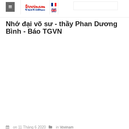
Tìm Clb Vovinam
Nhớ đại võ sư - thầy Phan Dương
Bình - Báo TGVN
Châu Á
Châu Âu
Châu Mỹ
Châu Phi
Châu Úc
Tin tức
Sự kiện
Kết quả
Theo Huy chương
on
11 Tháng 6 2020
in
Vovinam