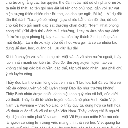
chủ trương rằng các bài quyền, thế đánh của một số chi phái ở nước
ta nếu bị thất lạc tên gọi nên đặt lại tên cho phù hợp, gắn với sự vật
hiện tượng thiên nhiên như lời thơ, ca dao tục ngữ, lời kệ... Ví dụ đặt
tên thế đánh "Lựa gió bẻ măng" (Lựa chiều bắt chân đối thủ, dù cùi
chỏ kết hợp gối mình dập sát thương chân địch); "Niệm Phật phóng
song chỉ" (Khi địch thủ đánh ra 1 chưởng, 1 tay ta đưa bàn tay đảnh
lễ trước ngực phòng bị, tay kia chia bàn tay thành 2 chỉ phóng vào
mắt địch)... Làm được vậy vừa dễ nhớ, vừa gợi tả sẽ có nhiều tác
dụng để dạy, học, quảng bá, lưu giữ lâu dài
Khi trò chuyện với võ sinh người Việt và cả võ sinh nước ngoài, thầy
luôn nhấn mạnh sự kiên trì, điều độ, thường xuyên luyện tập và
không chỉ tập các bài quyền, các thế, tập với mộc nhân…mà phải chú
ý cả luyện công.
Thầy đọc bài thơ nằm lòng của tiền nhân: “Hữu lực bất đả võ/Hữu võ
bất đả công/Luyện võ bất luyện công/ Đáo lão như trường không”.
Thầy Bình nhận được nhiều danh hiệu cao quý của xã hội, của giới
võ thuật. Thầy là đệ tử chân truyền của cả hệ phái Vịnh Xuân Việt
Nam và Vovinam – Việt Võ Đạo, ở thầy quy tụ, dung hợp cả tinh hoa
võ thuật quốc tế và võ cổ truyền Việt Nam. Thầy không chỉ là người
đại diện của môn phái Vovinam – Việt Võ Đạo của miền Bắc mà còn
là người có công lớn trong việc mang tinh thần võ học Việt quảng bá