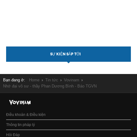
SỰ KIỆN SẮP TỚI
Bạn đang ở:
Home
Tin tức
Vovinam
Nhớ đại võ sư - thầy Phan Dương Bình - Báo TGVN
Điều khoản & Điều kiện
Thông tin pháp lý
Hỏi Đáp