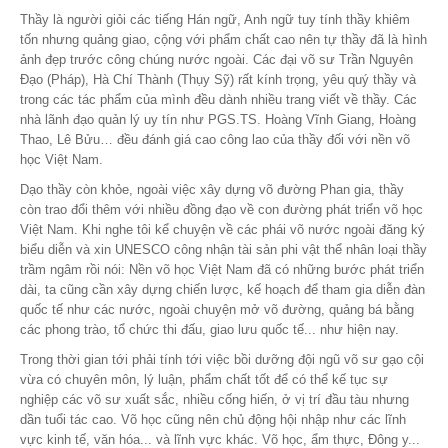
Thầy là người giỏi các tiếng Hán ngữ, Anh ngữ tuy tính thầy khiêm
tốn nhưng quảng giao, cộng với phẩm chất cao nên tự thầy đã là hình
ảnh đẹp trước công chúng nước ngoài. Các đại võ sư Trần Nguyên
Đạo (Pháp), Hà Chí Thành (Thụy Sỹ) rất kính trọng, yêu quý thầy và
trong các tác phẩm của mình đều dành nhiều trang viết về thầy. Các
nhà lãnh đạo quản lý uy tín như PGS.TS. Hoàng Vĩnh Giang, Hoàng
Thao, Lê Bửu… đều đánh giá cao công lao của thầy đối với nền võ
học Việt Nam.
Dạo thầy còn khỏe, ngoài việc xây dựng võ đường Phan gia, thầy
còn trao đổi thêm với nhiều đồng đạo về con đường phát triển võ học
Việt Nam. Khi nghe tôi kể chuyện về các phái võ nước ngoài đăng ký
biểu diễn và xin UNESCO công nhận tài sản phi vật thể nhân loại thầy
trầm ngâm rồi nói: Nền võ học Việt Nam đã có những bước phát triển
dài, ta cũng cần xây dựng chiến lược, kế hoạch để tham gia diễn đàn
quốc tế như các nước, ngoài chuyện mở võ đường, quảng bá bằng
các phong trào, tổ chức thi đấu, giao lưu quốc tế... như hiện nay.
Trong thời gian tới phải tính tới việc bồi dưỡng đội ngũ võ sư gạo cội
vừa có chuyên môn, lý luận, phẩm chất tốt để có thể kế tục sự
nghiệp các võ sư xuất sắc, nhiều cống hiến, ở vị trí đầu tàu nhưng
dần tuổi tác cao. Võ học cũng nên chủ động hội nhập như các lĩnh
vực kinh tế, văn hóa... và lĩnh vực khác. Võ học, ẩm thực, Đông y...