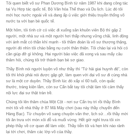
Tôi quen biết võ sư Phan Dương Bình từ năm 1987 khi đang công tác
tại Vụ Hợp tác quốc tế, Bộ Văn hóa Thể thao và Du lịch. Lúc đó tôi
mới học nước ngoài về và đang ấp ủ việc giới thiệu truyền thống võ
nước ta với bạn bè quốc tế.
Một hôm, tôi tình cờ có việc đi xuống sân khuôn viên Bộ thì gặp 2
người, một nhà sư và một người hơi thấp nhưng vững chãi, linh động
với ánh mắt có thần khí mạnh - tôi thầm đoán là võ sư thượng thặng,
người đó nhìn tôi chào bằng nụ cười thân thiện. Tôi chào lại và hỏi có
cần giúp đỡ gì không. Hai người bảo việc đã xong và sau mấy câu
thăm hỏi, chúng tôi trở thành bạn bè sơ giao.
Thầy Bình nói người luyện võ như thầy thì “Tứ hải giai huynh đệ”, còn
tôi thì khỏi phải nói được gặp gỡ, làm quen với đại võ sư đi cùng nhà
sư là một cơ duyên. Thầy Bình lúc đó xấp xỉ 60 tuổi, còn quắc
thước, tráng kiện lắm, còn sư Cẩn bắt tay tôi chặt làm tôi cảm thấy
nội lực đại sư thật tràn trề.
Chúng tôi lên thăm chùa Một Cột - nơi sư Cẩn trụ trì rồi thầy Bình
mời tôi về nhà thầy ở 87 Mã Mây chơi (sau này thầy chuyển đến
Hàng Bạc). Từ chuyện võ sang chuyện văn thơ, lịch sử…rồi thầy mời
tôi ăn trưa với món xôi đỗ và muối vừng. Hết giờ nghỉ trưa tôi xin
phép thầy về cơ quan để làm việc. Thầy tiễn tôi và hẹn khi nào rảnh
lại tới chơi, thăm các lớp võ của thầy.