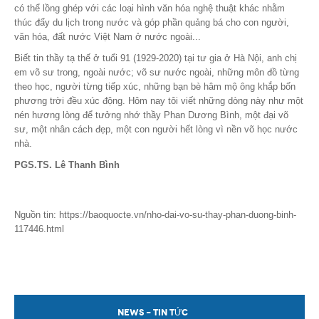
có thể lồng ghép với các loại hình văn hóa nghệ thuật khác nhằm
thúc đẩy du lịch trong nước và góp phần quảng bá cho con người,
văn hóa, đất nước Việt Nam ở nước ngoài...
Biết tin thầy tạ thế ở tuổi 91 (1929-2020) tại tư gia ở Hà Nội, anh chị
em võ sư trong, ngoài nước; võ sư nước ngoài, những môn đồ từng
theo học, người từng tiếp xúc, những bạn bè hâm mộ ông khắp bốn
phương trời đều xúc động. Hôm nay tôi viết những dòng này như một
nén hương lòng để tưởng nhớ thầy Phan Dương Bình, một đại võ
sư, một nhân cách đẹp, một con người hết lòng vì nền võ học nước
nhà.
PGS.TS. Lê Thanh Bình
Nguồn tin: https://baoquocte.vn/nho-dai-vo-su-thay-phan-duong-binh-
117446.html
NEWS - TIN TỨC