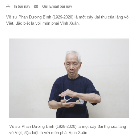
In bài này
Gửi Email bài này
Theo Sự kiện
Võ sư Phan Dương Bình (1929-2020) là một cây đại thụ của làng võ
Theo Thống kê
Việt, đặc biệt là với môn phái Vịnh Xuân.
Truyền thông
PHOTO
TÀI LIỆU
Khám Phá
Võ sư Phan Dương Bình (1929-2020) là một cây đại thụ của làng
võ Việt, đặc biệt là với môn phái Vịnh Xuân.