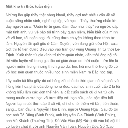
Một kho tri thức toàn diện
Những lần gặp thầy thật sảng khoái, thầy gợi mở nhiều vấn đề về
cuộc sống nhân sinh, nghề nghiệp, võ học... Thầy thường nhắc lời
dạy người xưa: “Quân tử tri giao, đàm đạo như thủy” và ngước cặp
mắt tinh anh, vui vẻ bảo tôi trình bày quan niệm, hiểu biết của mình
về võ học, tôi ngần ngại rồi cũng thưa chuyện không theo trình tự
lắm. Nguyên tôi quê gốc ở Cẩm Xuyên, vốn đang giữ cửa Hội, cửa
Sót thì tổ tiên được điều vào vào trấn giữ vùng Quảng Trị từ thời Lê-
Trịnh. Xuất thân từ gia đình trí thức-quân nhân, đến thời ông nội tôi
thì việc luyện võ trong gia tộc có gián đoạn do thời cuộc. Lớn lên là
người miền Trung nhưng thích giao du, học hỏi mọi thứ trong đó có
võ học nên quen thuộc nhiều học sinh miền Nam ra Bắc học tập.
Lấy cuốn tài liệu giấy dó có hỏng đôi chỗ do thời gian nói về phái võ
Hồng liên hoa phái của dòng họ ra đọc, cậu học sinh cuối cấp 2 là tôi
không hiểu lắm các đòn thế nên lại cất cuốn sách cũ đi và từ đấy
mong muốn được học võ trực tiếp với bạn hữu, các bậc tiền bối.
Người bạn suốt thời cấp 3 cổ vũ, chỉ cho tôi thêm về tấn, tiến thoái,
sàng... ban đầu là Nguyễn Hòa Bình, người Quảng Ngãi. Sau đó tôi
học anh Tô Dũng (Bình Định), anh Nguyễn Gia Thành (Vĩnh Phúc),
anh Võ Khánh (Thường Tín), Đỗ Văn Đúc (Mỹ Đức) rồi vào bộ đội thì
có luyện chút ít với anh Nguyễn Văn Toàn, Nguyễn Đức Số (Cao