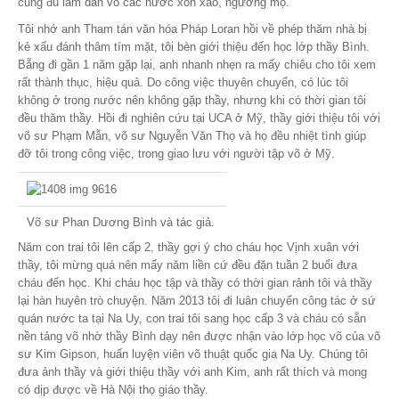
cũng đủ làm dân võ các nước xôn xao, ngưỡng mộ.
Tôi nhớ anh Tham tán văn hóa Pháp Loran hồi về phép thăm nhà bị
kẻ xấu đánh thâm tím mặt, tôi bèn giới thiệu đến học lớp thầy Bình.
Bẵng đi gần 1 năm gặp lại, anh nhanh nhẹn ra mấy chiêu cho tôi xem
rất thành thục, hiệu quả. Do công việc thuyên chuyển, có lúc tôi
không ở trong nước nên không gặp thầy, nhưng khi có thời gian tôi
đều thăm thầy. Hồi đi nghiên cứu tại UCA ở Mỹ, thầy giới thiệu tôi với
võ sư Phạm Mẫn, võ sư Nguyễn Văn Thọ và họ đều nhiệt tình giúp
đỡ tôi trong công việc, trong giao lưu với người tập võ ở Mỹ.
Võ sư Phan Dương Bình và tác giả.
Năm con trai tôi lên cấp 2, thầy gợi ý cho cháu học Vịnh xuân với
thầy, tôi mừng quá nên mấy năm liền cứ đều đặn tuần 2 buổi đưa
cháu đến học. Khi cháu học tập và thầy có thời gian rảnh tôi và thầy
lại hàn huyên trò chuyện. Năm 2013 tôi đi luân chuyển công tác ở sứ
quán nước ta tại Na Uy, con trai tôi sang học cấp 3 và cháu có sẵn
nền tảng võ nhờ thầy Bình dạy nên được nhận vào lớp học võ của võ
sư Kim Gipson, huấn luyện viên võ thuật quốc gia Na Uy. Chúng tôi
đưa ảnh thầy và giới thiệu thầy với anh Kim, anh rất thích và mong
có dịp được về Hà Nội thọ giáo thầy.