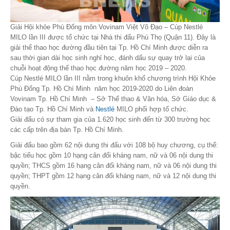
Giải Hội khỏe Phù Đổng môn Vovinam Việt Võ Đạo – Cúp Nestlé
MILO lần III được tổ chức tại Nhà thi đấu Phú Thọ (Quận 11). Đây là
giải thể thao học đường đầu tiên tại Tp. Hồ Chí Minh được diễn ra
sau thời gian dài học sinh nghỉ học, đánh dấu sự quay trở lại của
chuỗi hoạt động thể thao học đường năm học 2019 – 2020.
Cúp Nestlé MILO lần III nằm trong khuôn khổ chương trình Hội Khỏe
Phù Đổng Tp. Hồ Chí Minh năm học 2019-2020 do Liên đoàn
Vovinam Tp. Hồ Chí Minh – Sở Thể thao & Văn hóa, Sở Giáo dục &
Đào tạo Tp. Hồ Chí Minh và
Nestlé
MILO phối hợp tổ chức.
Giải đấu có sự tham gia của 1.620 học sinh đến từ 300 trường học
các cấp trên địa bàn Tp. Hồ Chí Minh.
Giải đấu bao gồm 62 nội dung thi đấu với 108 bộ huy chương, cụ thể:
bậc tiểu học gồm 10 hạng cân đối kháng nam, nữ và 06 nội dung thi
quyền; THCS gồm 16 hạng cân đối kháng nam, nữ và 06 nội dung thi
quyền; THPT gồm 12 hạng cân đối kháng nam, nữ và 12 nội dung thi
quyền.