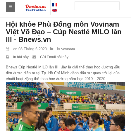
Tìm Clb Vovinam
Hội khỏe Phù Đổng môn Vovinam
Việt Võ Đạo – Cúp Nestlé MILO lần
Châu Á
III - Bnews.vn
Châu Âu
on
08 Tháng 6 2020
in
Vovinam
Châu Mỹ
In bài này
Gửi Email bài này
Bnews
Cúp Nestlé MILO lần III, đây là giải thể thao học đường đầu
Châu Phi
tiên được diễn ra tại Tp. Hồ Chí Minh đánh dấu sự quay trở lại của
chuỗi hoạt động thể thao học đường năm học 2019 – 2020.
Châu Úc
Tin tức
Sự kiện
Kết quả
Theo Huy chương