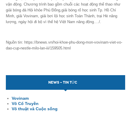
vận động. Chương trình bao gồm chuỗi các hoạt động thể thao như
giải bóng đá Hội khỏe Phù Đổng,giải bóng rổ học sinh Tp. Hồ Chí
Minh, giải Vovinam, giải bơi lội học sinh Toàn Thành, trại Hè năng
lượng, ngày hội đi bộ vì thế hệ Việt Nam năng động…./.
Nguồn tin: https://bnews.vn/hoi-khoe-phu-dong-mon-vovinam-viet-vo-
dao-cup-nestle-milo-lan-iii/159505.html
NEWS - TIN TỨC
Vovinam
Võ Cổ Truyền
Võ thuật và Cuộc sống