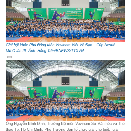
Giải hội khỏe Phù Đổng Môn Vovinam Việt Võ Đạo – Cúp Nestlé
MILO lần III. Ảnh: Hằng Trần/BNEWS/TTXVN
Ông Nguyễn Bình Định, Trưởng Bộ môn Vovinam Sở Văn hóa và Thể
thao Tp. Hồ Chí Minh, Phó Trưởng Ban tổ chức giải cho biết, giải