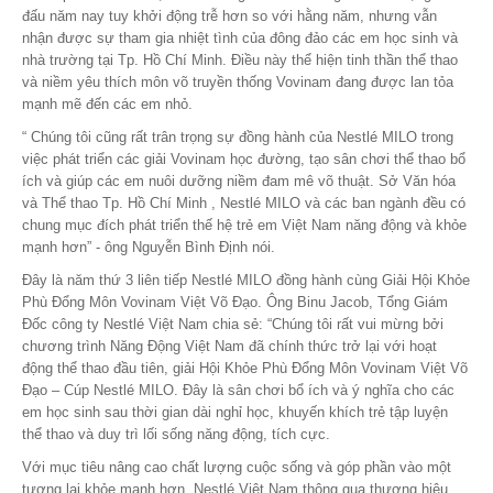
đấu năm nay tuy khởi động trễ hơn so với hằng năm, nhưng vẫn
nhận được sự tham gia nhiệt tình của đông đảo các em học sinh và
nhà trường tại Tp. Hồ Chí Minh. Điều này thể hiện tinh thần thể thao
và niềm yêu thích môn võ truyền thống Vovinam đang được lan tỏa
mạnh mẽ đến các em nhỏ.
“ Chúng tôi cũng rất trân trọng sự đồng hành của Nestlé MILO trong
việc phát triển các giải Vovinam học đường, tạo sân chơi thể thao bổ
ích và giúp các em nuôi dưỡng niềm đam mê võ thuật. Sở Văn hóa
và Thể thao Tp. Hồ Chí Minh , Nestlé MILO và các ban ngành đều có
chung mục đích phát triển thế hệ trẻ em Việt Nam năng động và khỏe
mạnh hơn” - ông Nguyễn Bình Định nói.
Đây là năm thứ 3 liên tiếp Nestlé MILO đồng hành cùng Giải Hội Khỏe
Phù Đổng Môn Vovinam Việt Võ Đạo. Ông Binu Jacob, Tổng Giám
Đốc công ty Nestlé Việt Nam chia sẻ: “Chúng tôi rất vui mừng bởi
chương trình Năng Động Việt Nam đã chính thức trở lại với hoạt
động thể thao đầu tiên, giải Hội Khỏe Phù Đổng Môn Vovinam Việt Võ
Đạo – Cúp Nestlé MILO. Đây là sân chơi bổ ích và ý nghĩa cho các
em học sinh sau thời gian dài nghỉ học, khuyến khích trẻ tập luyện
thể thao và duy trì lối sống năng động, tích cực.
Với mục tiêu nâng cao chất lượng cuộc sống và góp phần vào một
tương lai khỏe mạnh hơn, Nestlé Việt Nam thông qua thương hiệu