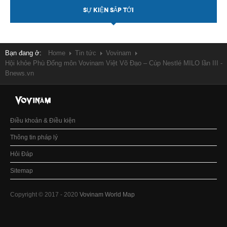
SỰ KIỆN SẮP TỚI
Bạn đang ở:
Home
Tin tức
Vovinam
Hội khỏe Phù Đổng môn Vovinam Việt Võ Đạo – Cúp Nestlé MILO lần III -
Bnews.vn
Điều khoản & Điều kiện
Thông tin pháp lý
Hỏi Đáp
Sitemap
Copyright © 2017 - 2020
Vovinam World Map