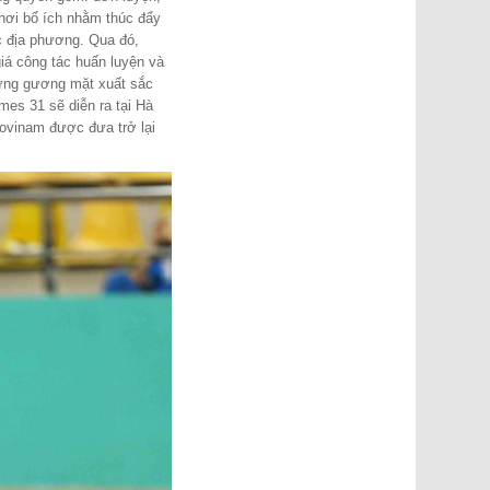
chơi bổ ích nhằm thúc đẩy
c địa phương. Qua đó,
iá công tác huấn luyện và
hững gương mặt xuất sắc
es 31 sẽ diễn ra tại Hà
ovinam được đưa trở lại