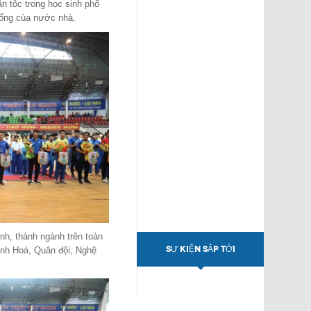
ân tộc trong học sinh phổ
hống của nước nhà.
ỉnh, thành ngành trên toàn
SỰ KIỆN SẮP TỚI
nh Hoá, Quân đội, Nghệ