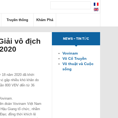
Truyền thông
Khám Phá
NEWS - TIN TỨC
iải vô địch
 2020
Vovinam
Võ Cổ Truyền
Võ thuật và Cuộc
sống
hứ 18 năm 2020 đã khởi
 vị gặp nhiều khó khăn do
n gần 800 VĐV đến từ 36
 Vovinam.
Liên đoàn Vovinam Việt Nam
h Hậu Giang tổ chức, nhằm
Đạo; đồng thời khích lệ