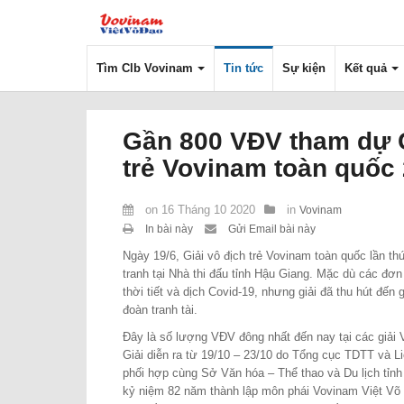
Tìm Clb Vovinam
Tin tức
Sự kiện
Kết quả
Gần 800 VĐV tham dự G
trẻ Vovinam toàn quốc
on
16 Tháng 10 2020
in
Vovinam
In bài này
Gửi Email bài này
Ngày 19/6, Giải vô địch trẻ Vovinam toàn quốc lần t
tranh tại Nhà thi đấu tỉnh Hậu Giang. Mặc dù các đơn
thời tiết và dịch Covid-19, nhưng giải đã thu hút đế
đoàn tranh tài.
Đây là số lượng VĐV đông nhất đến nay tại các giải
Giải diễn ra từ 19/10 – 23/10 do Tổng cục TDTT và 
phối hợp cùng Sở Văn hóa – Thể thao và Du lịch tỉn
kỷ niệm 82 năm thành lập môn phái Vovinam Việt Võ 