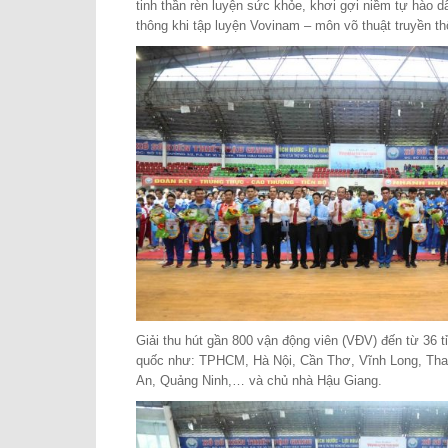
tinh thần rèn luyện sức khỏe, khơi gợi niềm tự hào d
thông khi tập luyện Vovinam – môn võ thuật truyền t
Giải thu hút gần 800 vận động viên (VĐV) đến từ 36 t
quốc như: TPHCM, Hà Nội, Cần Thơ, Vĩnh Long, Tha
An, Quảng Ninh,… và chủ nhà Hậu Giang.