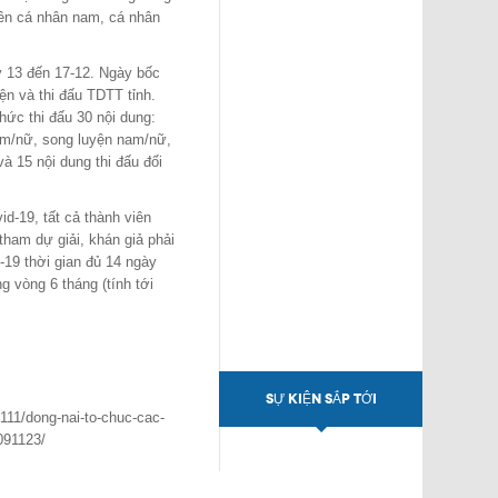
yền cá nhân nam, cá nhân
y 13 đến 17-12. Ngày bốc
yện và thi đấu TDTT tỉnh.
hức thi đấu 30 nội dung:
am/nữ, song luyện nam/nữ,
à 15 nội dung thi đấu đối
d-19, tất cả thành viên
tham dự giải, khán giả phải
-19 thời gian đủ 14 ngày
g vòng 6 tháng (tính tới
SỰ KIỆN SẮP TỚI
111/dong-nai-to-chuc-cac-
091123/