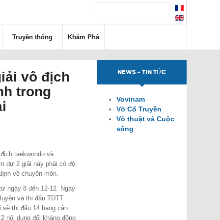
Truyền thông
Khám Phá
NEWS - TIN TỨC
iải vô địch
nh trong
Vovinam
i
Võ Cổ Truyền
Võ thuật và Cuộc
sống
 địch taekwondo và
m dự 2 giải này phải có độ
y định về chuyên môn.
 từ ngày 8 đến 12-12. Ngày
 luyện và thi đấu TDTT
i sẽ thi đấu 14 hạng cân
 2 nội dung đối kháng đồng