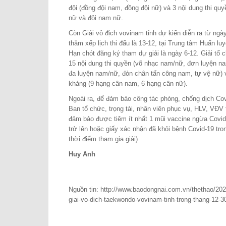
đội (đồng đội nam, đồng đội nữ) và 3 nội dung thi qu
nữ và đôi nam nữ.
Còn Giải vô địch vovinam tỉnh dự kiến diễn ra từ ngà
thăm xếp lịch thi đấu là 13-12, tại Trung tâm Huấn lu
Hạn chót đăng ký tham dự giải là ngày 6-12. Giải tổ c
15 nội dung thi quyền (võ nhạc nam/nữ, đơn luyện n
đa luyện nam/nữ, đòn chân tấn công nam, tự vệ nữ) v
kháng (9 hạng cân nam, 6 hạng cân nữ).
Ngoài ra, để đảm bảo công tác phòng, chống dịch Covi
Ban tổ chức, trọng tài, nhân viên phục vụ, HLV, VĐV 
đảm bảo được tiêm ít nhất 1 mũi vaccine ngừa Covid
trở lên hoặc giấy xác nhận đã khỏi bệnh Covid-19 tron
thời điểm tham gia giải)…
Huy Anh
Nguồn tin: http://www.baodongnai.com.vn/thethao/202
giai-vo-dich-taekwondo-vovinam-tinh-trong-thang-12-3