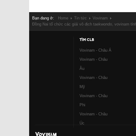
Bạn đang ở:
Home
Tin tức
Vovinam
Đồng Nai tổ chức các giải vô địch taekwondo, vovinam tỉn
TÌM CLB
Vovinam - Châu Á
Vovinam - Châu
Âu
Vovinam - Châu
Mỹ
Vovinam - Châu
Phi
Vovinam - Châu
Úc