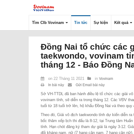
Tìm Clb Vovinam
Tin tức
Sự kiện
Kết quả
Đồng Nai tổ chức các g
taekwondo, vovinam tỉ
tháng 12 - Báo Đồng Na
on
22 Tháng 11 2021
in
Vovinam
In bài này
Gửi Email bài này
Sở VH-TTDL đã ban hành điều lệ tổ chức các giải vô
vovinam tỉnh, sẽ diễn ra trong tháng 12. Các VĐV tha
tuổi từ 18 tuổi trở lên, hộ khẩu Đồng Nai và theo qu
Theo đó, Giải vô địch taekwondo tỉnh dự kiến diễn ra
bốc thăm xếp lịch thi đấu là 8-12, tại Trung tâm Huấn
tỉnh. Hạn chót đăng ký tham dự giải là ngày 3-12. Giả
đối kháng nam, nữ (7 hạng cân nam, 7 hạng cân nữ),