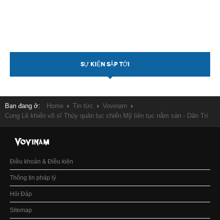
SỰ KIỆN SẮP TỚI
Bạn đang ở:
Home
Tin tức
Vovinam
Cung Lê khiến võ sĩ Thủy quân lục chiến Mỹ liên tục nằm sàn - Dân Trí
Điều khoản & Điều kiện
Thông tin pháp lý
Hỏi Đáp
Sitemap