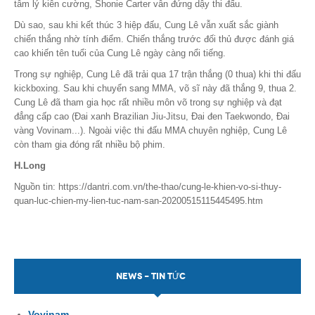
tâm lý kiên cường, Shonie Carter vẫn đứng dậy thi đấu.
Dù sao, sau khi kết thúc 3 hiệp đấu, Cung Lê vẫn xuất sắc giành
chiến thắng nhờ tính điểm. Chiến thắng trước đối thủ được đánh giá
cao khiến tên tuổi của Cung Lê ngày càng nổi tiếng.
Trong sự nghiệp, Cung Lê đã trải qua 17 trận thắng (0 thua) khi thi đấu
kickboxing. Sau khi chuyển sang MMA, võ sĩ này đã thắng 9, thua 2.
Cung Lê đã tham gia học rất nhiều môn võ trong sự nghiệp và đạt
đẳng cấp cao (Đai xanh Brazilian Jiu-Jitsu, Đai đen Taekwondo, Đai
vàng Vovinam...). Ngoài việc thi đấu MMA chuyên nghiệp, Cung Lê
còn tham gia đóng rất nhiều bộ phim.
H.Long
Nguồn tin: https://dantri.com.vn/the-thao/cung-le-khien-vo-si-thuy-
quan-luc-chien-my-lien-tuc-nam-san-20200515115445495.htm
NEWS - TIN TỨC
Vovinam