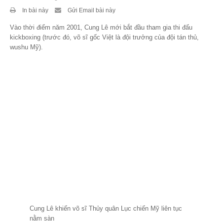
In bài này
Gửi Email bài này
Theo Sự kiện
Vào thời điểm năm 2001, Cung Lê mới bắt đầu tham gia thi đấu
Theo Thống kê
kickboxing (trước đó, võ sĩ gốc Việt là đội trưởng của đội tán thủ,
wushu Mỹ).
Truyền thông
PHOTO
TÀI LIỆU
Khám Phá
Cung Lê khiến võ sĩ Thủy quân Lục chiến Mỹ liên tục
nằm sàn