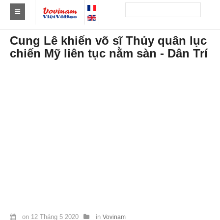
Tìm Clb Vovinam
Cung Lê khiến võ sĩ Thủy quân lục
chiến Mỹ liên tục nằm sàn - Dân Trí
Châu Á
Châu Âu
Châu Mỹ
Châu Phi
Châu Úc
Tin tức
Sự kiện
Kết quả
Theo Huy chương
on
12 Tháng 5 2020
in
Vovinam