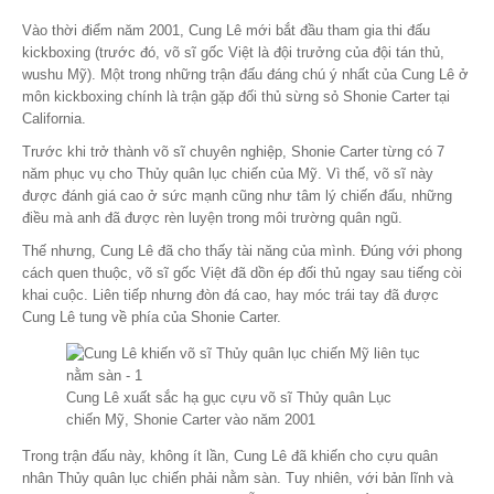
Vào thời điểm năm 2001, Cung Lê mới bắt đầu tham gia thi đấu
kickboxing (trước đó, võ sĩ gốc Việt là đội trưởng của đội tán thủ,
wushu Mỹ). Một trong những trận đấu đáng chú ý nhất của Cung Lê ở
môn kickboxing chính là trận gặp đối thủ sừng sỏ Shonie Carter tại
California.
Trước khi trở thành võ sĩ chuyên nghiệp, Shonie Carter từng có 7
năm phục vụ cho Thủy quân lục chiến của Mỹ. Vì thế, võ sĩ này
được đánh giá cao ở sức mạnh cũng như tâm lý chiến đấu, những
điều mà anh đã được rèn luyện trong môi trường quân ngũ.
Thế nhưng, Cung Lê đã cho thấy tài năng của mình. Đúng với phong
cách quen thuộc, võ sĩ gốc Việt đã dồn ép đối thủ ngay sau tiếng còi
khai cuộc. Liên tiếp nhưng đòn đá cao, hay móc trái tay đã được
Cung Lê tung về phía của Shonie Carter.
Cung Lê xuất sắc hạ gục cựu võ sĩ Thủy quân Lục
chiến Mỹ, Shonie Carter vào năm 2001
Trong trận đấu này, không ít lần, Cung Lê đã khiến cho cựu quân
nhân Thủy quân lục chiến phải nằm sàn. Tuy nhiên, với bản lĩnh và