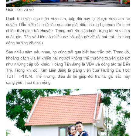
Giận hờn vu vơ
Dành tình yêu cho môn Vovinam, cặp đôi này lại được Vovinam se
duyên. Dẫu biết nhau từ lâu qua các giải đấu nhưng họ chưa từng có
nhiều thời gian trò chuyện. Trong một đợt tập huấn trọng tài Vovinam
quốc gia, Tấn và Liên có nhiều cơ hội gặp gỡ để rồi hai trái tim rung
động hướng về nhau.
Sau nhiều năm yêu nhau, họ cùng trải qua biết bao trắc trở. Trong đó,
khoảng cách địa lý khiến hai người không thể thường xuyên gặp gỡ
như những cặp đôi khác. Hoàng Tấn đang là VĐV và công tác tại Bến
Tre. Trong khi đó, Kim Liên đang là giảng viên của Trường Đại Học
TDTT TPHCM. Thế nhưng, điều đó lại giúp đôi trai tài gái sắc này
càng yêu nhau mặn nồng.