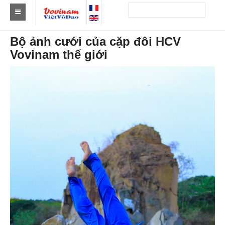
Tìm Clb Vovinam
Bộ ảnh cưới của cặp đôi HCV
Vovinam thế giới
Châu Á
Châu Âu
Châu Mỹ
Châu Phi
Châu Úc
Tin tức
Sự kiện
Kết quả
Theo Huy chương