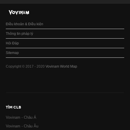
Điều khoản & Điều kiện
Thông tin pháp lý
Hỏi Đáp
Sitemap
Copyright © 2017 - 2020
Vovinam World Map
TÌM CLB
Vovinam - Châu Á
Vovinam - Châu Âu