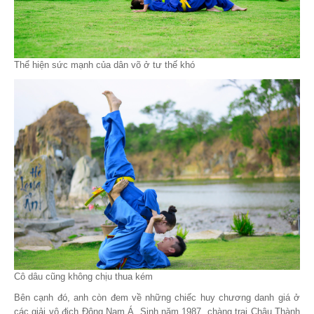
Thể hiện sức mạnh của dân võ ở tư thế khó
Cô dâu cũng không chịu thua kém
Bên cạnh đó, anh còn đem về những chiếc huy chương danh giá ở
các giải vô địch Đông Nam Á. Sinh năm 1987, chàng trai Châu Thành