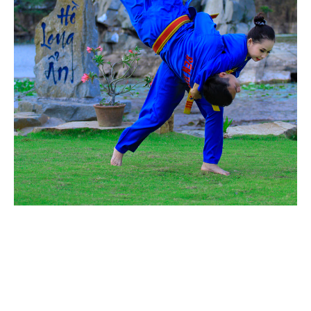
Theo Sự kiện
Theo Thống kê
Truyền thông
PHOTO
TÀI LIỆU
Khám Phá