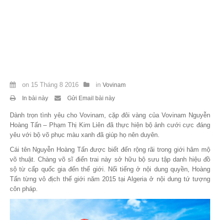
on
15 Tháng 8 2016
in
Vovinam
In bài này
Gửi Email bài này
Dành trọn tình yêu cho Vovinam, cặp đôi vàng của Vovinam Nguyễn
Hoàng Tấn – Phạm Thị Kim Liên đã thực hiện bộ ảnh cưới cực đáng
yêu với bộ võ phục màu xanh đã giúp họ nên duyên.
Cái tên Nguyễn Hoàng Tấn được biết đến rộng rãi trong giới hâm mộ
võ thuật. Chàng võ sĩ điển trai này sở hữu bộ sưu tập danh hiệu đồ
sộ từ cấp quốc gia đến thế giới. Nổi tiếng ở nội dung quyền, Hoàng
Tấn từng vô địch thế giới năm 2015 tại Algeria ở nội dung tứ tượng
côn pháp.