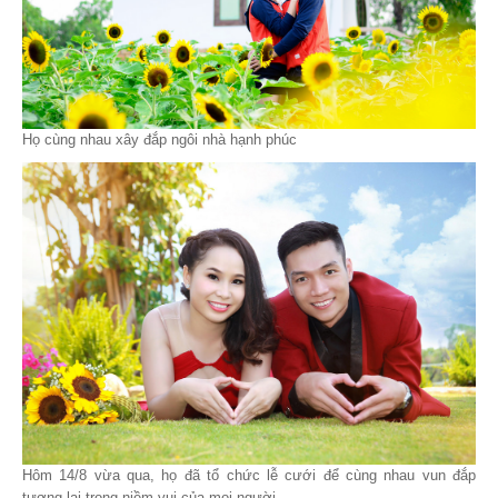
Họ cùng nhau xây đắp ngôi nhà hạnh phúc
Hôm 14/8 vừa qua, họ đã tổ chức lễ cưới để cùng nhau vun đắp
tương lai trong niềm vui của mọi người.