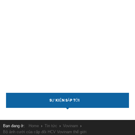
SỰ KIỆN SẮP TỚI
Bạn đang ở:
Home
Tin tức
Vovinam
Bộ ảnh cưới của cặp đôi HCV Vovinam thế giới