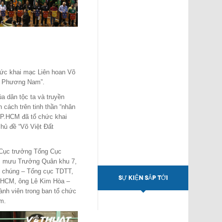
hức khai mạc Liên hoan Võ
ất Phương Nam”.
ủa dân tộc ta và truyền
cách trên tinh thần “nhân
TP.HCM đã tổ chức khai
hủ đề “Võ Việt Đất
Cục trưởng Tổng Cục
m mưu Trưởng Quân khu 7,
 chúng – Tổng cục TDTT,
SỰ KIỆN SẮP TỚI
.HCM, ông Lê Kim Hòa –
ành viên trong ban tổ chức
m.