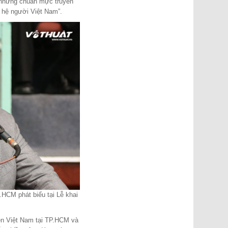
n những chuẩn mực truyền
ế hệ người Việt Nam”.
CM phát biểu tại Lễ khai
yền Việt Nam tại TP.HCM và