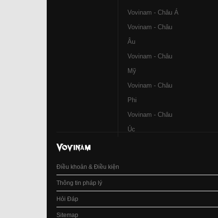
Vovinam - Châu Á
Vovinam - Châu
Âu
Vovinam - Châu
Mỹ
Vovinam - Châu
Phi
Vovinam - Châu
Úc
Điều khoản & Điều kiện
Thông tin pháp lý
Hỏi Đáp
Sitemap