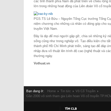
các tỉnh thành phía Nam đã phát triển về chiều rộng l
lớn trong những hoạt động của Liên đoàn Võ cổ truyề
PGS.TS Lê Bửu – Nguyên Tổng Cục trưởng Tổng Cục
niệm chương cho những cá nhân có đóng góp cho sự 
truyền Việt Nam.
Đây là dịp để mọi người gặp gỡ, chia sẻ những kỷ ni
sống cũng như trong nghiệp võ. Tạo điều kiện cho tất
thành phố Hồ Chí Minh phát triển, sáng tạo để đáp ứn
nhập đưa võ thuật lên trình độ cao (nghệ thuật và cá
thường ngày.
Vothuat.vn
Bạn đang ở:
Home
Tin tức
Võ Cổ Truyền
Gần 2000 võ sinh tham gia Liên hoan Võ cổ truyển TP.HC
TÌM CLB