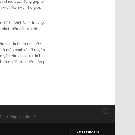
ẫn chiều sâu, đóng góp to
n Việt Nam và Thế giới.
 TDTT Việt Nam trao kỷ
phát triển của Võ cổ
ệm vui, buồn trong cuộc
 cả môn phái võ cổ truyền
g yêu cầu giao lưu, hội
ch ứng xử) trong đời sống
M mở rộng lần thứ 12
FOLLOW US