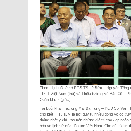
Tham dự buổi lễ có PGS.TS Lê Bửu – Nguyên Tổng 
TDTT Việt Nam (trái) và Thiếu tướng Võ Văn Cổ –
Quân khu 7 (giữa).
Tại buổi khai mạc ông Mai Bá Hùng – PGĐ Sở Văn 
cho biết: “TP.HCM là nơi quy tụ nhiều dòng võ cổ tru
thống nhất ý chí, tạo nên những giá trị cao đẹp nhân 
hóa và lịch sử của dân tộc Việt Nam. Cho dù có lúc 