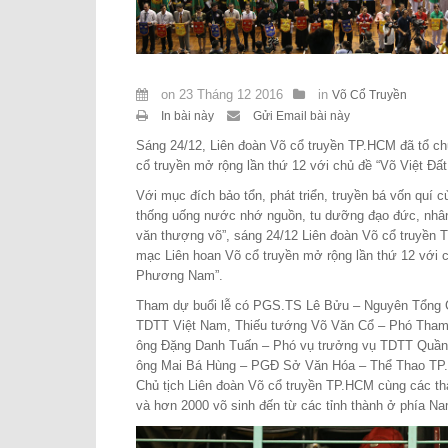
on
23 Tháng 12 2016
in
Võ Cổ Truyền
In bài này
Gửi Email bài này
Sáng 24/12, Liên đoàn Võ cổ truyền TP.HCM đã tổ c
cổ truyền mở rộng lần thứ 12 với chủ đề “Võ Việt Đ
Với mục đích bảo tổn, phát triển, truyền bá vốn quí c
thống uống nước nhớ nguồn, tu dưỡng đạo đức, nhân 
văn thượng võ”, sáng 24/12 Liên đoàn Võ cổ truyền 
mạc Liên hoan Võ cổ truyền mở rộng lần thứ 12 với c
Phương Nam”.
Tham dự buổi lễ có PGS.TS Lê Bửu – Nguyên Tổng 
TDTT Việt Nam, Thiếu tướng Võ Văn Cổ – Phó Tha
ông Đặng Danh Tuấn – Phó vụ trưởng vụ TDTT Quần
ông Mai Bá Hùng – PGĐ Sở Văn Hóa – Thể Thao TP
Chủ tịch Liên đoàn Võ cổ truyền TP.HCM cùng các th
và hơn 2000 võ sinh đến từ các tỉnh thành ở phía Na