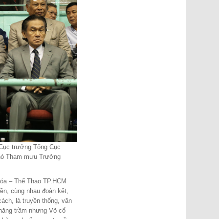
Cục trưởng Tổng Cục
 Phó Tham mưu Trưởng
Hóa – Thể Thao TP.HCM
yền, cùng nhau đoàn kết,
cách, là truyền thống, văn
thăng trầm nhưng Võ cổ