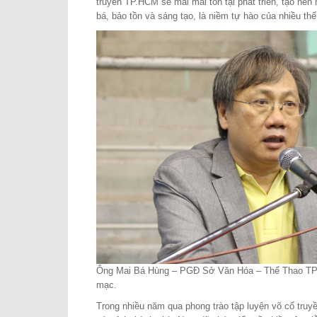
truyền TP.HCM sẽ mãi mãi tồn tại phát triển, tạo nê
bá, bảo tồn và sáng tạo, là niềm tự hào của nhiều th
Ông Mai Bá Hùng – PGĐ Sở Văn Hóa – Thể Thao TP.H
mạc.
Trong nhiều năm qua phong trào tập luyện võ cổ tru