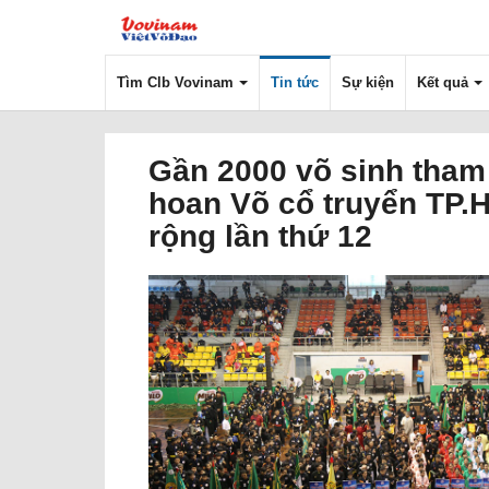
Tìm Clb Vovinam
Tin tức
Sự kiện
Kết quả
Gần 2000 võ sinh tham 
hoan Võ cổ truyển TP
rộng lần thứ 12