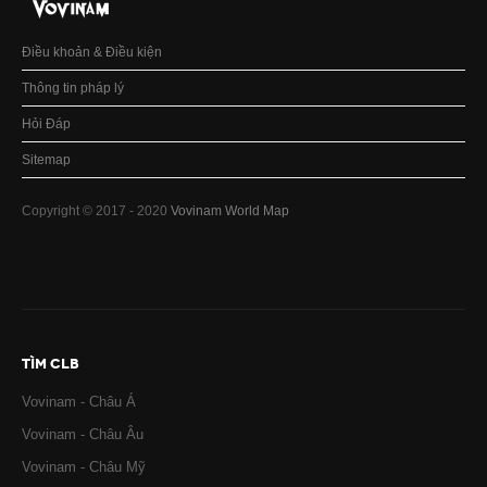
Điều khoản & Điều kiện
Thông tin pháp lý
Hỏi Đáp
Sitemap
Copyright © 2017 - 2020
Vovinam World Map
TÌM CLB
Vovinam - Châu Á
Vovinam - Châu Âu
Vovinam - Châu Mỹ