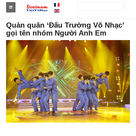
Tìm Clb Vovinam
Quán quân ‘Đấu Trường Võ Nhạc’
gọi tên nhóm Người Anh Em
Châu Á
Châu Âu
Châu Mỹ
Châu Phi
Châu Úc
Tin tức
Sự kiện
Kết quả
Theo Huy chương