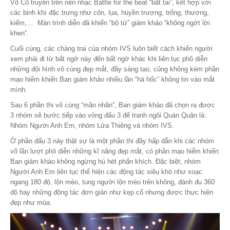
Võ Cổ truyền trên nền nhạc Battle for the beat “bắt tai”, kết hợp với
các binh khí đặc trưng như côn, lụa, huyền trượng, trống, thương,
kiếm,… Màn trình diễn đã khiến “bộ tứ” giám khảo “không ngớt lời
khen”.
Cuối cùng, các chàng trai của nhóm IVS luôn biết cách khiến người
xem phải đi từ bất ngờ này đến bất ngờ khác khi liên tục phô diễn
những đội hình vô cùng đẹp mắt, đầy sáng tạo, cũng không kém phần
mạo hiểm khiến Ban giám khảo nhiều lần “há hốc” không tin vào mắt
mình.
Sau 6 phần thi vô cùng “mãn nhãn”, Ban giám khảo đã chọn ra được
3 nhóm sẽ bước tiếp vào vòng đấu 3 để tranh ngôi Quán Quân là:
Nhóm Người Anh Em, nhóm Lửa Thiêng và nhóm IVS.
Ở phần đấu 3 này thật sự là một phần thi đầy hấp dẫn khi các nhóm
võ lần lượt phô diễn những kĩ năng đẹp mắt, có phần mạo hiểm khiến
Ban giám khảo không ngừng hú hét phấn khích. Đặc biệt, nhóm
Người Anh Em liên tục thể hiện các động tác siêu khó như xoạc
ngang 180 độ, lộn mèo, tung người lộn mèo trên không, đánh đu 360
độ hay những động tác đơn giản như kẹp cổ nhưng được thực hiện
đẹp như múa.