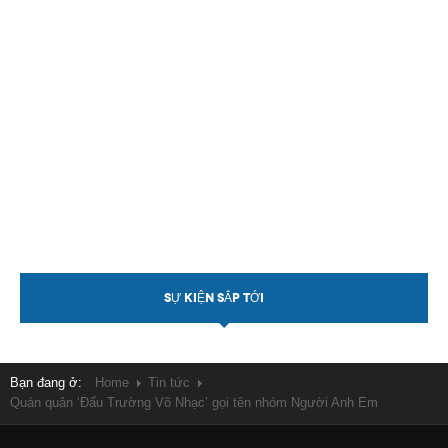
SỰ KIỆN SẮP TỚI
Bạn đang ở:
Home
Tin tức
Quán quân ‘Đấu Trường Võ Nhạc’ gọi tên nhóm Người Anh Em