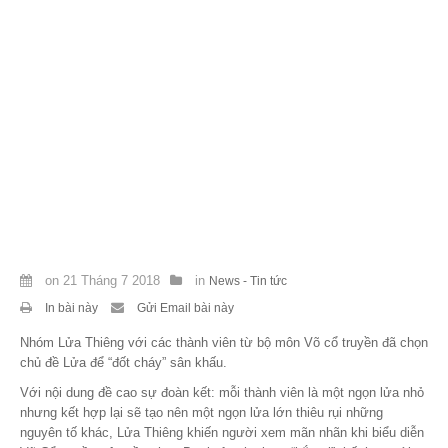
Theo Sự kiện
Theo Thống kê
Truyền thông
PHOTO
TÀI LIỆU
Khám Phá
on
21 Tháng 7 2018
in
News - Tin tức
In bài này
Gửi Email bài này
Nhóm Lửa Thiêng với các thành viên từ bộ môn Võ cổ truyền đã chọn
chủ đề Lửa để “đốt cháy” sân khấu.
Với nội dung đề cao sự đoàn kết: mỗi thành viên là một ngọn lửa nhỏ
nhưng kết hợp lại sẽ tạo nên một ngọn lửa lớn thiêu rụi những
nguyên tố khác, Lửa Thiêng khiến người xem mãn nhãn khi biểu diễn