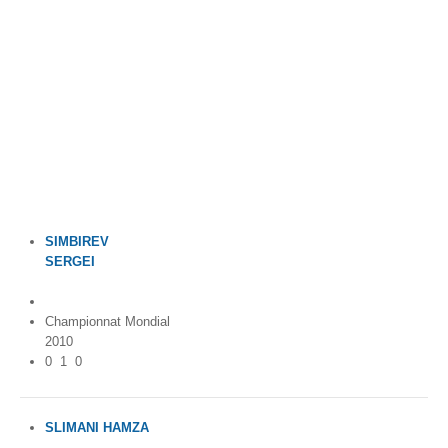
Par Evénements
Par Statistiques
Médias
PHOTO
DOCUMENT
SIMBIREV
Thema
SERGEI
Russia
Découvrir
Championnat Mondial
2010
0
1
0
SLIMANI HAMZA
Algeria