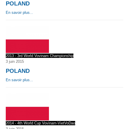
POLAND
Par Evénements
En savoir plus...
Par Statistiques
Médias
PHOTO
2013 - 3rd World Vovinam Championship
DOCUMENT
3 juin 2015
POLAND
Thema
En savoir plus...
Découvrir
2014 - 4th World Cup Vovinam-VietVoDao
3 juin 2015