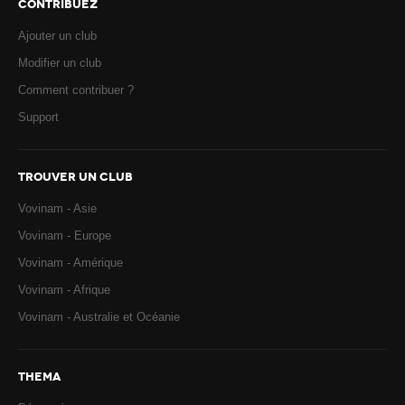
CONTRIBUEZ
Ajouter un club
Modifier un club
Comment contribuer ?
Support
TROUVER UN CLUB
Vovinam - Asie
Vovinam - Europe
Vovinam - Amérique
Vovinam - Afrique
Vovinam - Australie et Océanie
THEMA