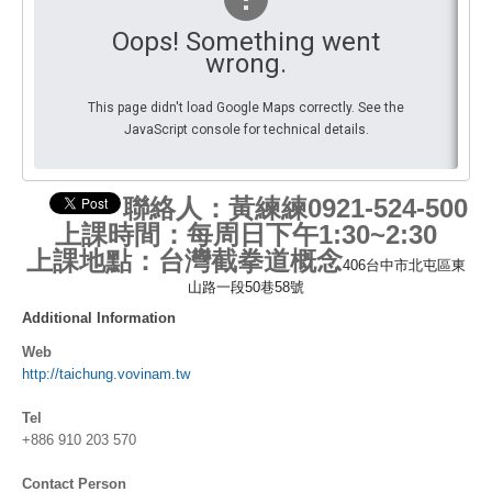
Oops! Something went
Par Evénements
wrong.
Par Statistiques
This page didn't load Google Maps correctly. See the
JavaScript console for technical details.
Médias
PHOTO
聯絡人：黃練練0921-524-500
DOCUMENT
上課時間：每周日下午1:30~2:30
上課地點：台灣截拳道概念
406台中市北屯區東
Thema
山路一段50巷58號
Découvrir
Additional Information
Web
http://taichung.vovinam.tw
Tel
+886 910 203 570
Contact Person