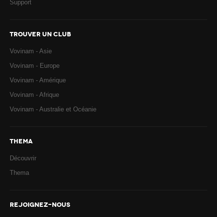
Support
TROUVER UN CLUB
Vovinam - Asie
Vovinam - Europe
Vovinam - Amérique
Vovinam - Afrique
Vovinam - Australie et Océanie
THEMA
Découvrir
Thema
REJOIGNEZ-NOUS