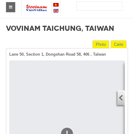
Trouver un club
VOVINAM TAICHUNG, TAIWAN
Asie
Photo
Carte
Europe
Lane 50, Section 1, Dongshan Road 58, 406 , Taïwan
Afrique
Amérique
Itiné
Australie et Océanie
Adre
Actus
Adr
Evénements
Adres
Adr
Résultats
Par Médaillés