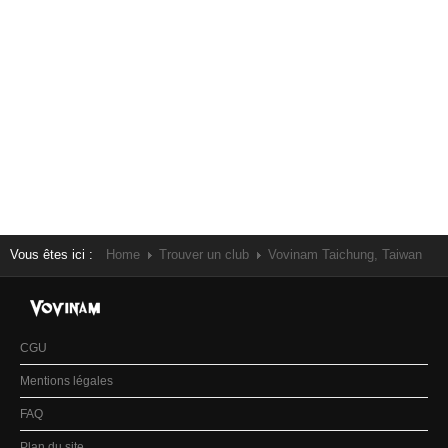
Vous êtes ici :
Home
Trouver un club
Vovinam Taichung, Taiwan
CGU
Mentions légales
FAQ
Plan du site