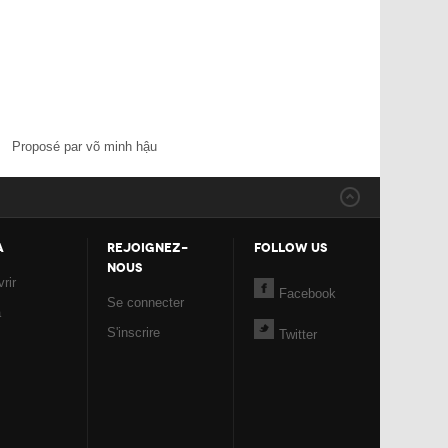
Proposé par võ minh hậu
A
REJOIGNEZ-
FOLLOW US
NOUS
rir
Facebook
Se connecter
a
S'inscrire
Twitter