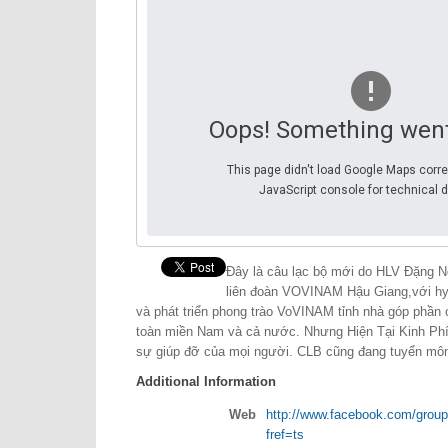
Oops! Something wen
This page didn't load Google Maps corre
JavaScript console for technical d
Đây là câu lạc bộ mới do HLV Đặng N
liên đoàn VOVINAM Hậu Giang,với hy
và phát triển phong trào VoVINAM tỉnh nhà góp phầ
toàn miền Nam và cả nước. Nhưng Hiện Tại Kinh Ph
sự giúp đỡ của mọi người. CLB cũng đang tuyển môn
Additional Information
Web
http://www.facebook.com/grou
fref=ts