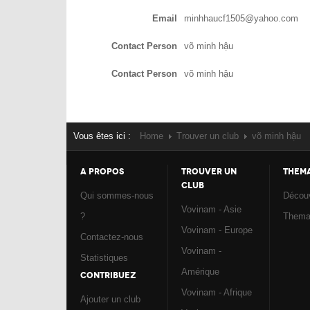
Email
minhhaucf1505@yahoo.com
Contact Person
võ minh hậu
Contact Person
võ minh hậu
Vous êtes ici :
Home
Trouver un club
võ minh hậu
A PROPOS
TROUVER UN
THEM
CLUB
Qui sommes-nous
Découv
Vovinam - Asie
?
Them
Vovinam - Europe
Contactez-nous
Vovinam -
Statistiques
Amérique
CONTRIBUEZ
Vovinam - Afrique
Ajouter un club