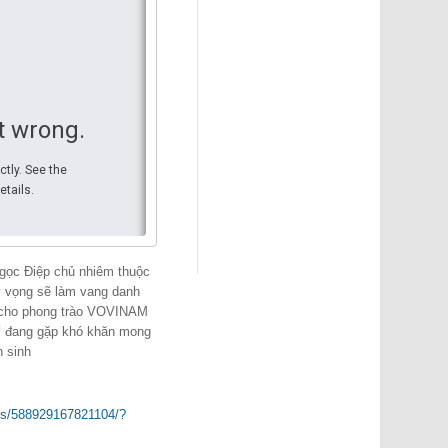
Adresse d'arrivée
Voir l'itinéraire
t wrong.
ctly. See the
etails.
gọc Điệp chủ nhiêm thuộc
 vọng sẽ làm vang danh
n cho phong trào VOVINAM
í đang gặp khó khăn mong
 sinh
ps/588929167821104/?