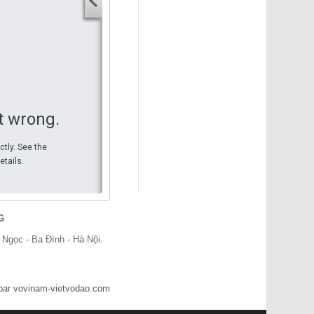
Adresse de départ
Adresse d'arrivée
Adresse d'arrivée
Voir l'itinéraire
t wrong.
ctly. See the
etails.
G
gọc - Ba Đình - Hà Nội.
par vovinam-vietvodao.com