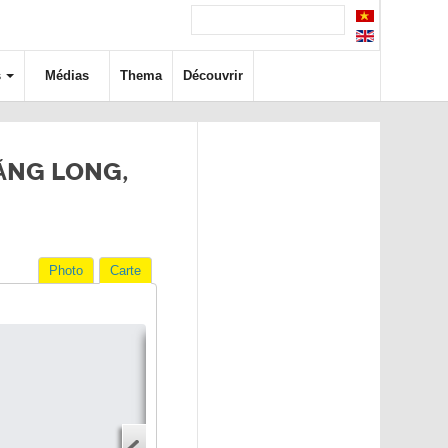
s
Médias
Thema
Découvrir
ĂNG LONG,
Photo
Carte
Itinéraire
Adresse
Adresse de départ