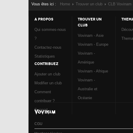
Vous êtes ici :
Home
Trouver un club
CLB Vovinam 
A PROPOS
TROUVER UN
THEM
CLUB
Qui sommes-nous
Découv
Vovinam - Asie
?
Them
Vovinam - Europe
Contactez-nous
Vovinam -
Statistiques
Amérique
CONTRIBUEZ
Vovinam - Afrique
Ajouter un club
Vovinam -
Modifier un club
Australie et
Comment
Océanie
contribuer ?
Support
CGU