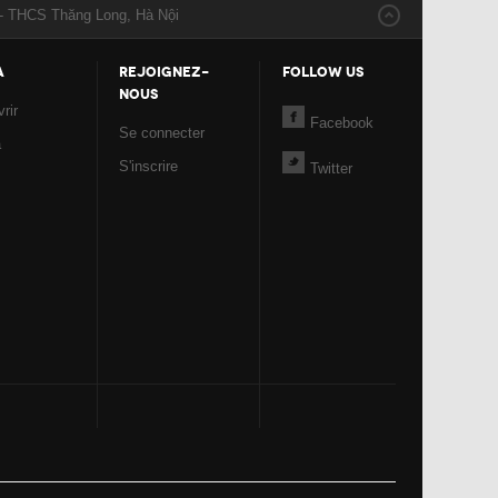
- THCS Thăng Long, Hà Nội
A
REJOIGNEZ-
FOLLOW US
NOUS
rir
Facebook
Se connecter
a
S'inscrire
Twitter