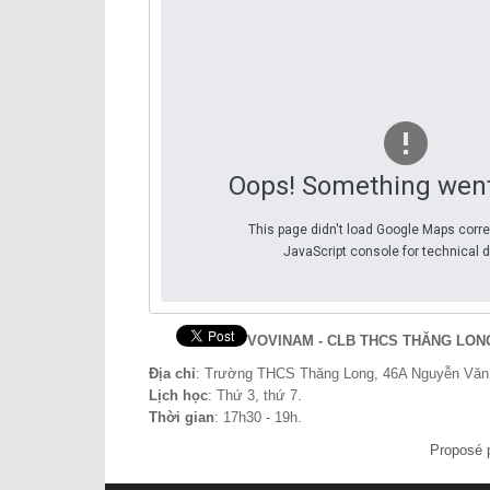
Oops! Something wen
This page didn't load Google Maps corre
JavaScript console for technical d
VOVINAM - CLB THCS THĂNG LON
Địa chỉ
: Trường THCS Thăng Long, 46A Nguyễn Văn N
Lịch học
: Thứ 3, thứ 7.
Thời gian
: 17h30 - 19h.
Proposé 