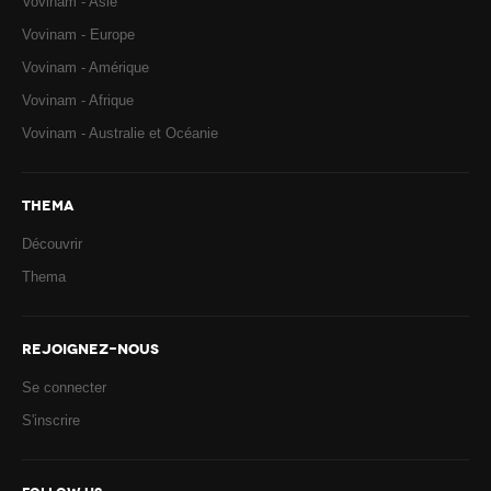
Vovinam - Asie
Vovinam - Europe
Vovinam - Amérique
Vovinam - Afrique
Vovinam - Australie et Océanie
THEMA
Découvrir
Thema
REJOIGNEZ-NOUS
Se connecter
S'inscrire