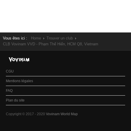
Vous êtes ici :
Home
Trouver un club
CLB Vovinam VVD - Phạm Thế Hiển, HCM Q8, Vietnam
CGU
Mentions légales
FAQ
Plan du site
Copyright © 2017 - 2020
Vovinam World Map