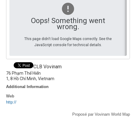
Par Evénements
Oops! Something went
Par Statistiques
wrong.
Médias
This page didn't load Google Maps correctly. See the
JavaScript console for technical details.
PHOTO
DOCUMENT
CLB Vovinam
76 Phạm Thế Hiển
Thema
1, 8
Hồ Chí Minh, Vietnam
Additional Information
Découvrir
Web
http://
Proposé par Vovinam World Map