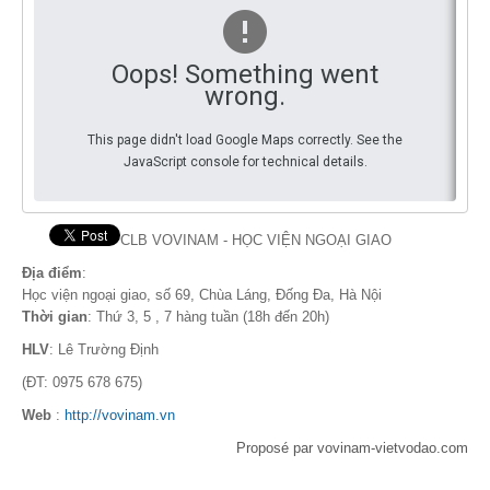
Par Evénements
Oops! Something went
Par Statistiques
wrong.
Médias
This page didn't load Google Maps correctly. See the
JavaScript console for technical details.
PHOTO
DOCUMENT
CLB VOVINAM - HỌC VIỆN NGOẠI GIAO
Thema
Địa điểm
:
Học viện ngoại giao, số 69, Chùa Láng, Đống Đa, Hà Nội
Découvrir
Thời gian
: Thứ 3, 5 , 7 hàng tuần (18h đến 20h)
HLV
: Lê Trường Định
(ĐT: 0975 678 675)
Web
:
http://vovinam.vn
Proposé par vovinam-vietvodao.com