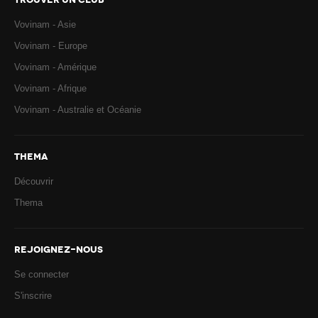
Vovinam - Asie
Vovinam - Europe
Vovinam - Amérique
Vovinam - Afrique
Vovinam - Australie et Océanie
THEMA
Découvrir
Thema
REJOIGNEZ-NOUS
Se connecter
S'inscrire