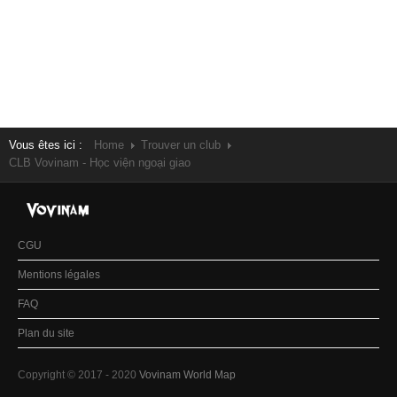
Vous êtes ici :
Home
Trouver un club
CLB Vovinam - Học viện ngoại giao
CGU
Mentions légales
FAQ
Plan du site
Copyright © 2017 - 2020
Vovinam World Map