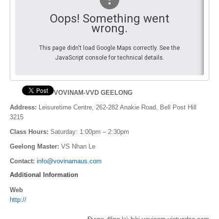
Oops! Something went
Theo Sự kiện
wrong.
Theo Thống kê
This page didn't load Google Maps correctly. See the
JavaScript console for technical details.
Truyền thông
PHOTO
VOVINAM-VVD
GEELONG
TÀI LIỆU
Address:
Leisuretime Centre, 262-282 Anakie Road, Bell Post Hill
3215
Khám Phá
Class Hours:
Saturday: 1:00pm – 2:30pm
Geelong
Master:
VS Nhan Le
Contact:
info@vovinamaus.com
Additional Information
Web
http://