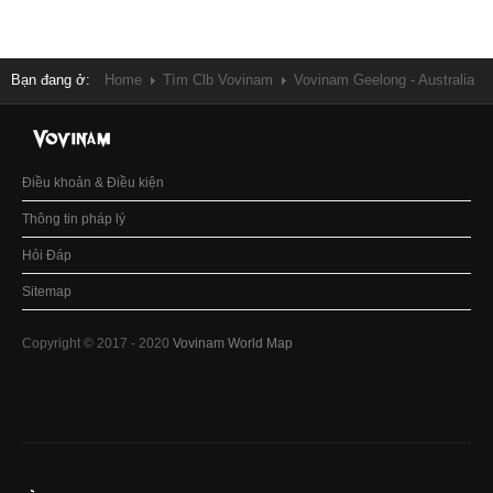
Bạn đang ở:
Home
Tìm Clb Vovinam
Vovinam Geelong - Australia
Điều khoản & Điều kiện
Thông tin pháp lý
Hỏi Đáp
Sitemap
Copyright © 2017 - 2020
Vovinam World Map