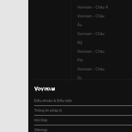
Vovinam - Châu Á
Vovinam - Châu
Âu
Vovinam - Châu
Mỹ
Vovinam - Châu
Phi
Vovinam - Châu
Úc
Điều khoản & Điều kiện
Thông tin pháp lý
Hỏi Đáp
Sitemap