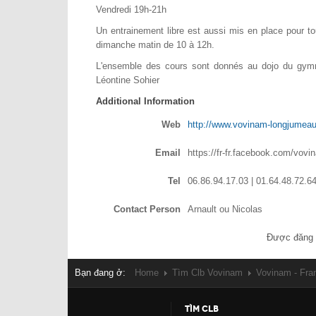
Vendredi 19h-21h
Un entrainement libre est aussi mis en place pour t
dimanche matin de 10 à 12h.
L'ensemble des cours sont donnés au dojo du gymn
Léontine Sohier
Additional Information
Web
http://www.vovinam-longjumeau.
Email
https://fr-fr.facebook.com/vov
Tel
06.86.94.17.03 | 01.64.48.72.6
Contact Person
Arnault ou Nicolas
Được đăng 
Bạn đang ở:
Home
Tìm Clb Vovinam
Vovinam - Fr
TÌM CLB