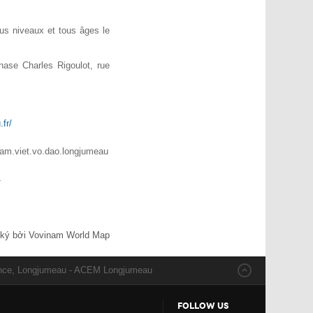
ous niveaux et tous âges le
ase Charles Rigoulot, rue
fr/
inam.viet.vo.dao.longjumeau
4
ký bởi Vovinam World Map
ance, Longjumeau - ACEM Longjumeau
FOLLOW US