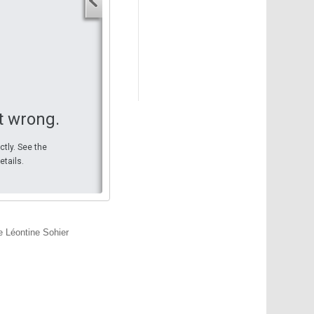
Địa chỉ điểm khởi hành
Địa chỉ điểm đến
Địa chỉ điểm đến
Tìm đường
t wrong.
ctly. See the
etails.
e Léontine Sohier