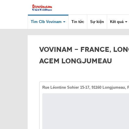
Tìm Clb Vovinam
Tin tức
Sự kiện
Kết quả
VOVINAM - FRANCE, LO
ACEM LONGJUMEAU
Rue Léontine Sohier 15-17, 91160 Longjumeau, 