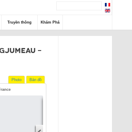
Truyền thông
Khám Phá
NGJUMEAU -
Photo
Bản đồ
France
Tìm đường đi
Địa chỉ
Địa chỉ điểm khởi hành