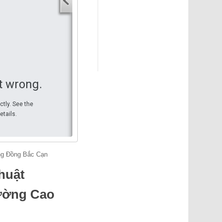
Địa chỉ điểm khởi hành
Địa chỉ điểm đến
Địa chỉ điểm đến
Tìm đường
t wrong.
ctly. See the
etails.
ng Đồng Bắc Cạn
thuật
rường Cao