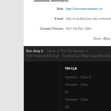
Additional Information
Web
http://vovinamvietnam.vn
Email
http://cdcdbackan.edu.vn/tinch
Contact Person
HLV Hà Đức Diện
Được đăng 
Bạn đang ở:
Home
Tìm Clb Vovinam
CLB Vovinam Bắc Kạn - Trường Cao Đẳng Cộng Đồng Bắ
TÌM CLB
Vovinam - Châu Á
Vovinam - Châu
Âu
Vovinam - Châu
Mỹ