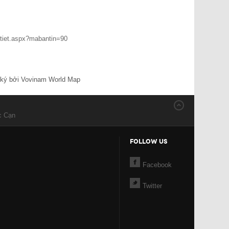
itiet.aspx?mabantin=90
ký bởi Vovinam World Map
c Cạn
FOLLOW US
Facebook
Twitter