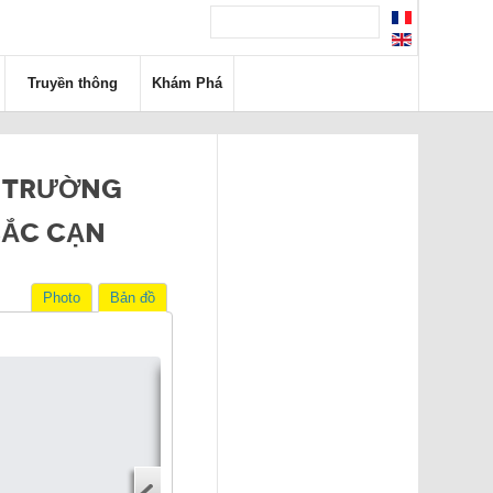
Truyền thông
Khám Phá
- TRƯỜNG
BẮC CẠN
Photo
Bản đồ
Tìm đường đi
Địa chỉ
Địa chỉ điểm khởi hành