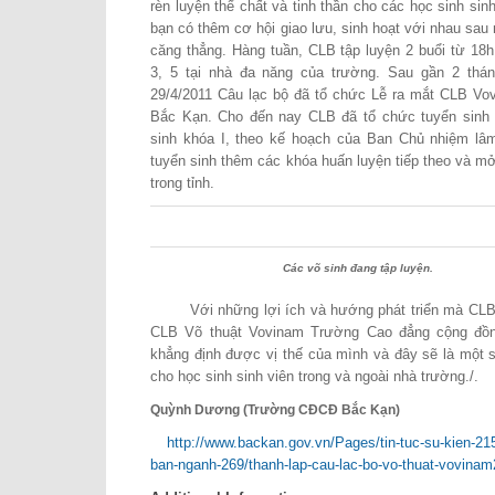
rèn luyện thể chất và tinh thần cho các học sinh sin
bạn có thêm cơ hội giao lưu, sinh hoạt với nhau sau
căng thẳng. Hàng tuần, CLB tập luyện 2 buổi từ 18
3, 5 tại nhà đa năng của trường. Sau gần 2 thán
29/4/2011 Câu lạc bộ đã tổ chức Lễ ra mắt CLB V
Bắc Kạn. Cho đến nay CLB đã tổ chức tuyển sinh 
sinh khóa I, theo kế hoạch của Ban Chủ nhiệm lâm 
tuyển sinh thêm các khóa huấn luyện tiếp theo và mở
trong tỉnh.
Các võ sinh đang tập luyện.
Với những lợi ích và hướng phát triển mà CL
CLB Võ thuật Vovinam Trường Cao đẳng cộng đồ
khẳng định được vị thế của mình và đây sẽ là một 
cho học sinh sinh viên trong và ngoài nhà trường./.
Quỳnh Dương (Trường CĐCĐ Bắc Kạn)
http://www.backan.gov.vn/Pages/tin-tuc-su-kien-215/
ban-nganh-269/thanh-lap-cau-lac-bo-vo-thuat-vovin