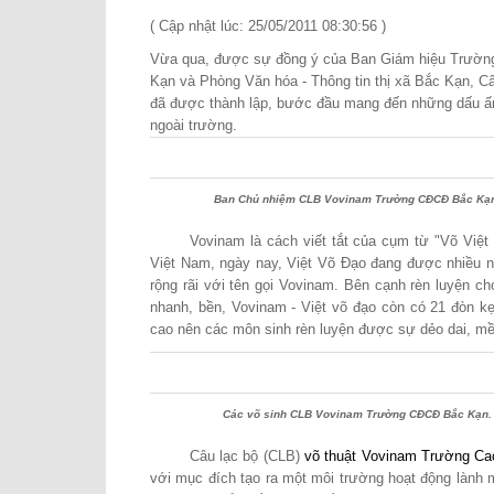
( Cập nhật lúc: 25/05/2011 08:30:56 )
Vừa qua, được sự đồng ý của Ban Giám hiệu Trườn
Kạn và Phòng Văn hóa - Thông tin thị xã Bắc Kạn, C
đã được thành lập, bước đầu mang đến những dấu ấn 
ngoài trường.
Ban Chủ nhiệm CLB Vovinam Trường CĐCĐ Bắc Kạ
Vovinam là cách viết tắt của cụm từ "Võ Việ
Việt Nam, ngày nay, Việt Võ Đạo đang được nhiều ng
rộng rãi với tên gọi Vovinam. Bên cạnh rèn luyện 
nhanh, bền, Vovinam - Việt võ đạo còn có 21 đòn k
cao nên các môn sinh rèn luyện được sự dẻo dai, m
Các võ sinh CLB Vovinam Trường CĐCĐ Bắc Kạn.
Câu lạc bộ (CLB)
võ thuật Vovinam Trường Ca
với mục đích tạo ra một môi trường hoạt động lành 