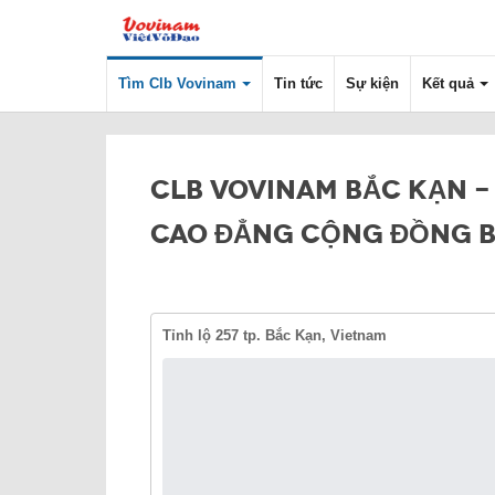
Tìm Clb Vovinam
Tin tức
Sự kiện
Kết quả
CLB VOVINAM BẮC KẠN 
CAO ĐẲNG CỘNG ĐỒNG 
Tỉnh lộ 257 tp. Bắc Kạn, Vietnam