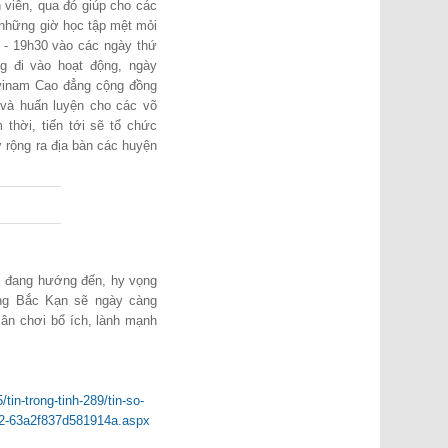
h viên, qua đó giúp cho các
 những giờ học tập mệt mỏi
h - 19h30 vào các ngày thứ
g đi vào hoạt động, ngày
ovinam Cao đẳng cộng đồng
và huấn luyện cho các võ
thời, tiến tới sẽ tổ chức
 rộng ra địa bàn các huyện
B đang hướng đến, hy vọng
ng Bắc Kạn sẽ ngày càng
sân chơi bổ ích, lành mạnh
tin-trong-tinh-289/tin-so-
am2-63a2f837d581914a.aspx