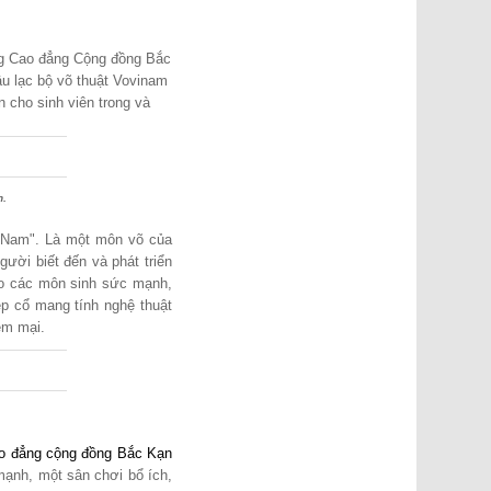
g Cao đẳng Cộng đồng Bắc
âu lạc bộ võ thuật Vovinam
cho sinh viên trong và
n.
t Nam". Là một môn võ của
ười biết đến và phát triển
cho các môn sinh sức mạnh,
ẹp cổ mang tính nghệ thuật
ềm mại.
o đẳng cộng đồng Bắc Kạn
mạnh, một sân chơi bổ ích,