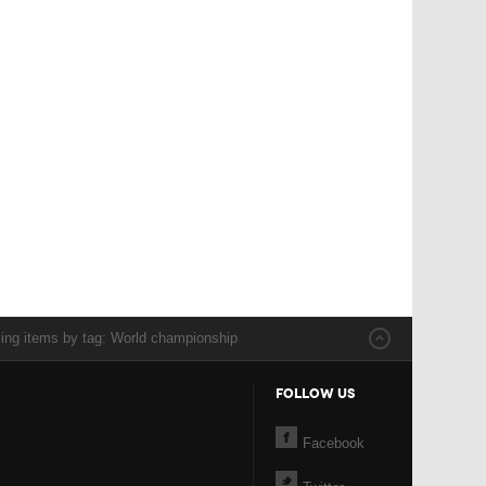
ying items by tag: World championship
FOLLOW US
Facebook