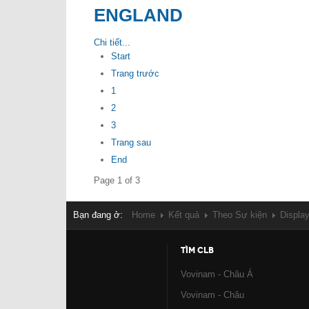
ENGLAND
Chi tiết...
Start
Trang trước
1
2
3
Trang sau
End
Page 1 of 3
Bạn đang ở:
Home
Kết quả
Theo Sự kiện
Displa
TÌM CLB
Vovinam - Châu Á
Vovinam - Châu