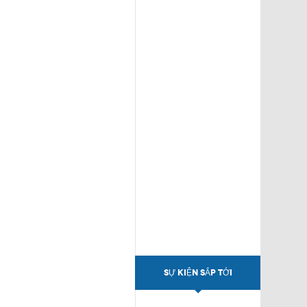
SỰ KIỆN SẮP TỚI