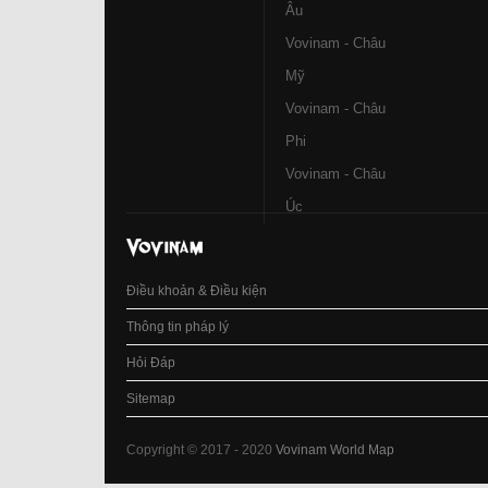
Âu
Vovinam - Châu
Mỹ
Vovinam - Châu
Phi
Vovinam - Châu
Úc
Điều khoản & Điều kiện
Thông tin pháp lý
Hỏi Đáp
Sitemap
Copyright © 2017 - 2020
Vovinam World Map