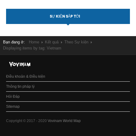
SỰ KIỆN SẮP TỚI
Bạn đang ở:
Home
Kết quả
Theo Sự kiện
Displaying items by tag: Vietnam
Điều khoản & Điều kiện
Thông tin pháp lý
Hỏi Đáp
Sitemap
Copyright © 2017 - 2020
Vovinam World Map