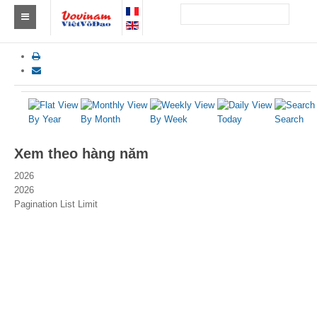
Tìm Clb Vovinam
Châu Á
Châu Âu
By Year
By Month
By Week
Today
Search
Châu Mỹ
Xem theo hàng năm
Châu Phi
2026
2026
Châu Úc
Pagination List Limit
Tin tức
Sự kiện
Kết quả
Theo Huy chương