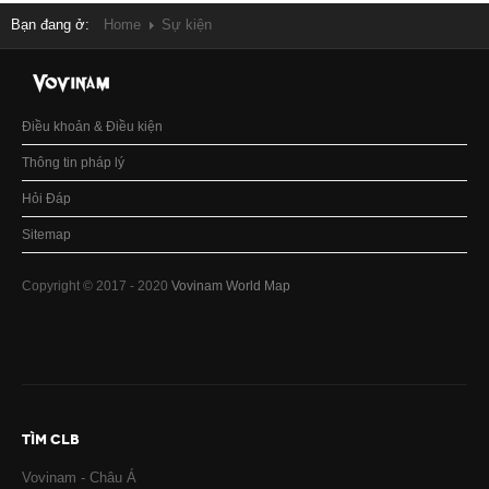
Bạn đang ở:
Home
Sự kiện
Điều khoản & Điều kiện
Thông tin pháp lý
Hỏi Đáp
Sitemap
Copyright © 2017 - 2020
Vovinam World Map
TÌM CLB
Vovinam - Châu Á