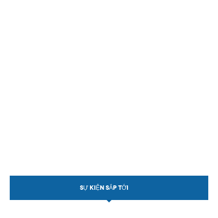
Theo Sự kiện
Theo Thống kê
Truyền thông
PHOTO
TÀI LIỆU
Khám Phá
SỰ KIỆN SẮP TỚI