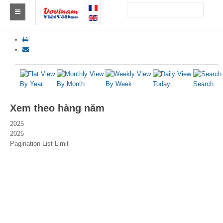
Tìm Clb Vovinam
Châu Á
Châu Âu
By Year
By Month
By Week
Today
Search
Châu Mỹ
Xem theo hàng năm
Châu Phi
2025
2025
Châu Úc
Pagination List Limit
Tin tức
Sự kiện
Kết quả
Theo Huy chương