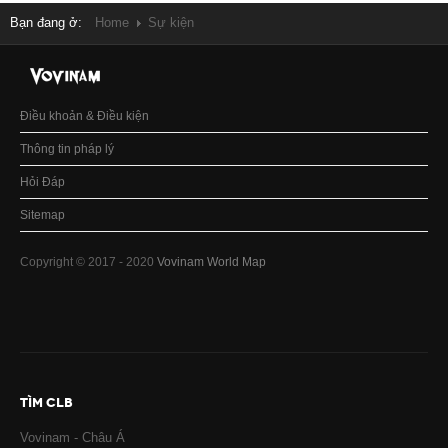
Bạn đang ở:
Home
Sự kiện
Điều khoản & Điều kiện
Thông tin pháp lý
Hỏi Đáp
Sitemap
Copyright © 2017 - 2020
Vovinam World Map
TÌM CLB
Vovinam - Châu Á