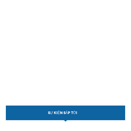
Theo Sự kiện
Theo Thống kê
Truyền thông
PHOTO
TÀI LIỆU
Khám Phá
SỰ KIỆN SẮP TỚI