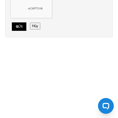
Hủy
GỬI