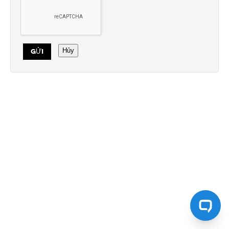
Hủy
GỬI