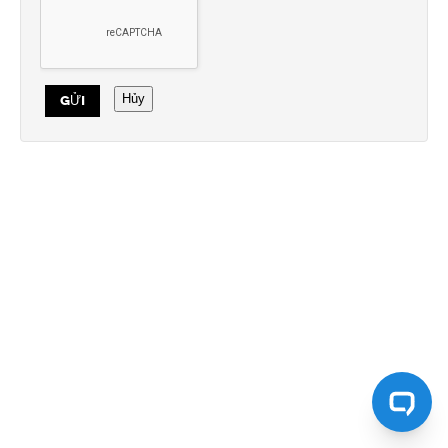
Hủy
GỬI