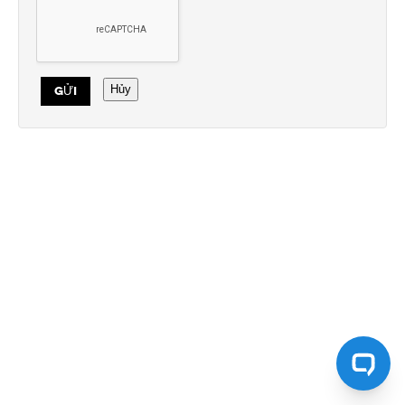
Hủy
GỬI