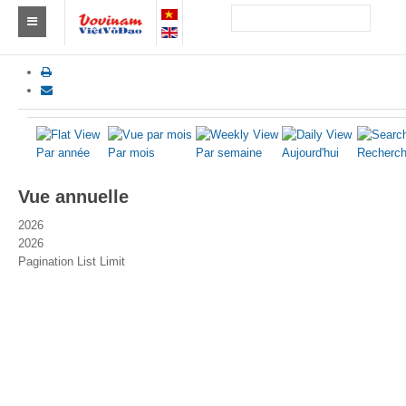
Trouver un club
Asie
Europe
Par année
Par mois
Par semaine
Aujourd'hui
Recherch
Afrique
Vue annuelle
Amérique
2026
2026
Australie et Océanie
Pagination List Limit
Actus
Evénements
Résultats
Par Médaillés