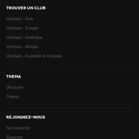
TROUVER UN CLUB
Vovinam - Asie
Vovinam - Europe
Vovinam - Amérique
Vovinam - Afrique
Vovinam - Australie et Océanie
THEMA
Découvrir
Thema
REJOIGNEZ-NOUS
Se connecter
S'inscrire