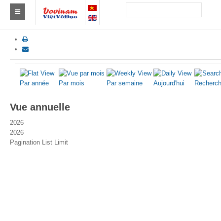
Trouver un club
Asie
Europe
Par année
Par mois
Par semaine
Aujourd'hui
Recherch
Afrique
Vue annuelle
Amérique
2026
2026
Australie et Océanie
Pagination List Limit
Actus
Evénements
Résultats
Par Médaillés