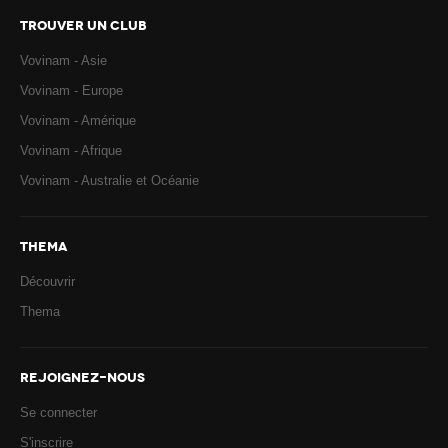
TROUVER UN CLUB
Vovinam - Asie
Vovinam - Europe
Vovinam - Amérique
Vovinam - Afrique
Vovinam - Australie et Océanie
THEMA
Découvrir
Thema
REJOIGNEZ-NOUS
Se connecter
S'inscrire